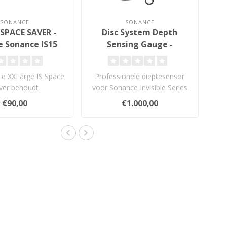
SONANCE
SONANCE
 SPACE SAVER -
Disc System Depth
e Sonance IS15
Sensing Gauge -
Precisieinstrument
e XXLarge IS Space
Professionele dieptesensor
ver behoudt
voor Sonance Invisible Series
atieruimte voor de
speakers. Meet nauwkeur..
€90,00
€1.000,00
15W Invisi..