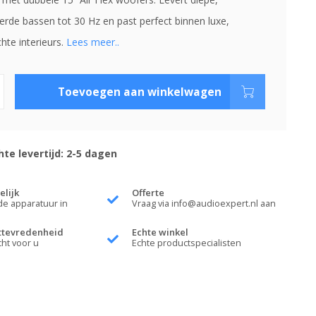
erde bassen tot 30 Hz en past perfect binnen luxe,
hte interieurs.
Lees meer..
Toevoegen aan winkelwagen
te levertijd: 2-5 dagen
elijk
Offerte
de apparatuur in
Vraag via
info@audioexpert.nl
aan
ttevredenheid
Echte winkel
cht voor u
Echte productspecialisten