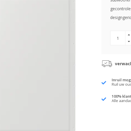
gecontrole
designgeric
verwach
Inruil mog
Ruil uw ou
100% klan
Alle aanda