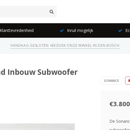
lanttevredenheid
Inruil mogelijk
Ec
VANDAAG GESLOTEN •
BEZOEK ONZE WINKEL IN DEN BOSCH
and Inbouw Subwoofer
SONANCE
€3.800
De Sonance
subwoofer 