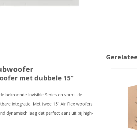
Gerelate
Subwoofer
woofer met dubbele 15”
e bekroonde Invisible Series en vormt de
htbare integratie. Met twee 15” Air Flex woofers
d dynamisch laag dat perfect aansluit bij high-