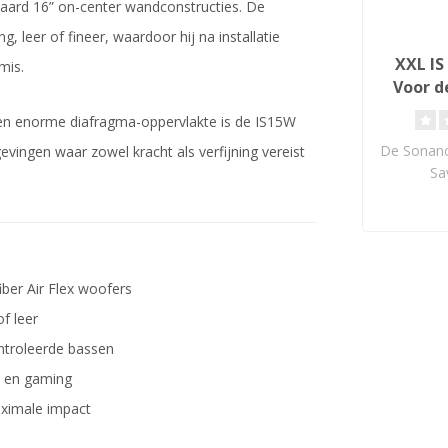
daard 16” on-center wandconstructies. De
leer of fineer, waardoor hij na installatie
XXL IS
mis.
Voor d
 en enorme diafragma-oppervlakte is de IS15W
De Sonanc
vingen waar zowel kracht als verfijning vereist
Sa
install
IS
ber Air Flex woofers
f leer
ntroleerde bassen
s en gaming
ximale impact