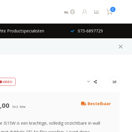
0
NL
hte Productspecialisten
073-6897729
VIDEO
,00
Bestelbaar
Incl. btw
 IS15W is een krachtige, volledig onzichtbare in-wall
met dubbele 15” Air Flex woofers. Levert diepe,