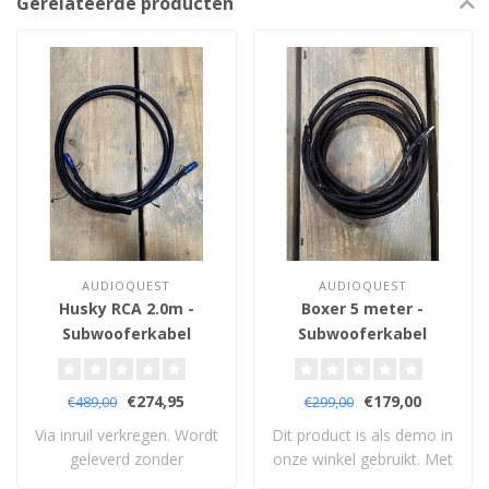
Gerelateerde producten
AUDIOQUEST
AUDIOQUEST
Husky RCA 2.0m -
Boxer 5 meter -
Subwooferkabel
Subwooferkabel
€274,95
€179,00
€489,00
€299,00
Via inruil verkregen. Wordt
Dit product is als demo in
geleverd zonder
onze winkel gebruikt. Met
verpakking. Met ..
levensl..