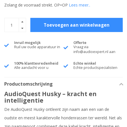
Zolang de voorraad strekt. OP=OP
Lees meer..
Toevoegen aan winkelwagen
Inruil mogelijk
Offerte
Ruil uw oude apparatuur in
Vraag via
info@audioexpert.nl
aan
100% klanttevredenheid
Echte winkel
Alle aandacht voor u
Echte productspecialisten
Productomschrijving
AudioQuest Husky – kracht en
intelligentie
De AudioQuest Husky ontleent zijn naam aan een van de
oudste en meest karaktervolle hondenrassen ter wereld. Net als
zijn naamgenoot combineert deze kabel kracht, intelligentie en