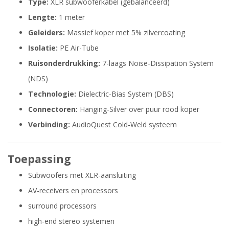
Type:
XLR subwooferkabel (gebalanceerd)
Lengte:
1 meter
Geleiders:
Massief koper met 5% zilvercoating
Isolatie:
PE Air-Tube
Ruisonderdrukking:
7-laags Noise-Dissipation System
(NDS)
Technologie:
Dielectric-Bias System (DBS)
Connectoren:
Hanging-Silver over puur rood koper
Verbinding:
AudioQuest Cold-Weld systeem
Toepassing
Subwoofers met XLR-aansluiting
AV-receivers en processors
surround processors
high-end stereo systemen