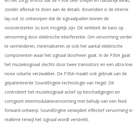
en het zorgt ervoor dat de P30A zeer soepel en natuurlijk klinkt,
zonder afbreuk te doen aan de details. Bovendien is de interne
lay-out zo ontworpen dat de signaalpaden binnen de
voorversterker zo kort mogelijk zijn. Dit verkleint de kans op
vervorming door elektrische interferentie. Om vervorming verder
te verminderen, minimaliseren ze ook het aantal elektrische
componenten waar het signaal doorheen gaat. In de P30A gaat
het muzieksignaal slechts door twee transistors en een ultra-low
noise volume verzwakker. De P30A maakt ook gebruik van de
gepatenteerde SoundEngine-technologie van Hegel. Dit
controleert het muzieksignaal actief op beschadigingen en
corrigeert intermodulatievervorming met behulp van een feed
forward-ontwerp. SoundEngine verwijdert effectief vervorming in
realtime terwijl het signaal wordt versterkt.