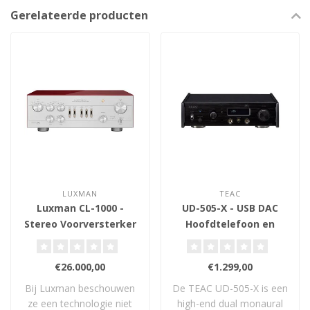
Gerelateerde producten
LUXMAN
TEAC
Luxman CL-1000 -
UD-505-X - USB DAC
Stereo Voorversterker
Hoofdtelefoon en
Voorversterker
€26.000,00
€1.299,00
Bij Luxman beschouwen
De TEAC UD-505-X is een
ze een technologie niet
high-end dual monaural