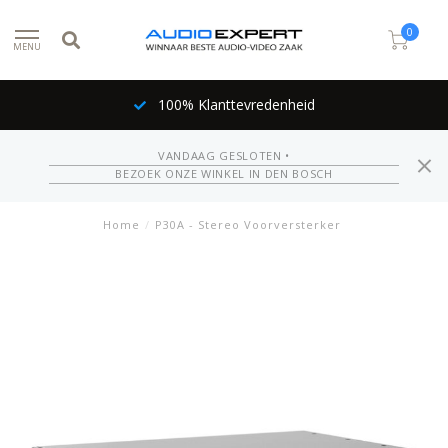
0
MENU
100% Klanttevredenheid
VANDAAG GESLOTEN •
BEZOEK ONZE WINKEL IN DEN BOSCH
Home
/
P30A - Stereo Voorversterker