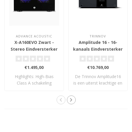
ADVANCE ACOUSTIC
TRINNOV
X-A160EVO Zwart -
Amplitude 16 - 16-
Stereo Eindversterker
kanaals Eindversterker
€1.495,00
€10.769,00
Highlights: High-Bias
De Trinnov Amplitude16
Class A schakeling
is een uiterst krachtige en
Logaritmische VU-..
flexibele..