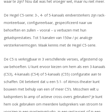
waar te zijn? Nou dat was het vroeger wel, maar nu niet meer.
De Hegel C5-serie: 3-, 4- of 5-kanaals eindversterkers zijn rack-
monteerbaar, configureerbaar, gespecificeerd naar uw
behoeften en zullen – vooral – u verbazen met hun
geluidsprestaties. Tot 5 kanalen van 150w / pc analoge
versterkervermogen. Maak kennis met de Hegel C5-serie.
De C5 is verkrijgbaar in 3 verschillende versies, afgestemd op
uw behoeften. U kunt ervoor kiezen om hem als een 3-kanaals
(C53), 4-kanaals (C54) of 5-kanaals (C55) configuratie aan te
schaffen. Dit betekent dat u een 5.1- of Atmos-theater kunt
bouwen met behulp van een of meer C5’s. Misschien wilt u
luidsprekers bi-amp of actieve cross-overs gebruiken? Je kunt
hem ook gebruiken om meerdere luidsprekers van stroom te
voorzien in een masteringstudio, in een restaurant of in een