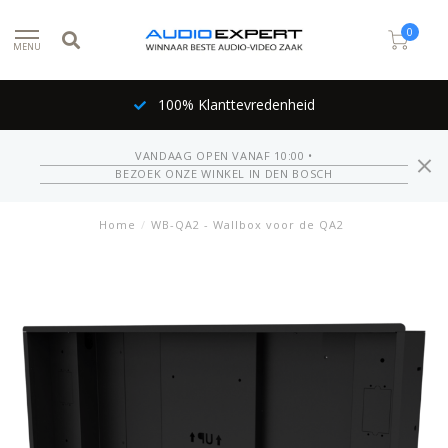
0
MENU
100% Klanttevredenheid
VANDAAG OPEN VANAF 10:00 •
BEZOEK ONZE WINKEL IN DEN BOSCH
Home
/
WB-QA2 - Wallbox voor de QA2