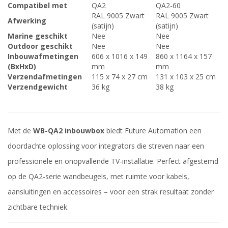
Compatibel met
QA2
QA2-60
RAL 9005 Zwart
RAL 9005 Zwart
Afwerking
(satijn)
(satijn)
Marine geschikt
Nee
Nee
Outdoor geschikt
Nee
Nee
Inbouwafmetingen
606 x 1016 x 149
860 x 1164 x 157
(BxHxD)
mm
mm
Verzendafmetingen
115 x 74 x 27 cm
131 x 103 x 25 cm
Verzendgewicht
36 kg
38 kg
Met de
WB-QA2 inbouwbox
biedt Future Automation een
doordachte oplossing voor integrators die streven naar een
professionele en onopvallende TV-installatie. Perfect afgestemd
op de QA2-serie wandbeugels, met ruimte voor kabels,
aansluitingen en accessoires – voor een strak resultaat zonder
zichtbare techniek.