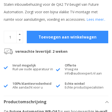
Stalen inbouwbehuizing voor de QA2 TV-beugel van Future
Automation. Zorgt voor een bijna vlakke TV-montage met
ruimte voor aansluitingen, voeding en accessoires.
Lees meer..
Toevoegen aan winkelwagen
verwachte levertijd: 2 weken
Inruil mogelijk
Offerte
Ruil uw oude apparatuur in
Vraag via
info@audioexpert.nl
aan
100% klanttevredenheid
Echte winkel
Alle aandacht voor u
Echte productspecialisten
Productomschrijving
De
Future Automation WB-QA2
is een hoogwaardige
in-wall