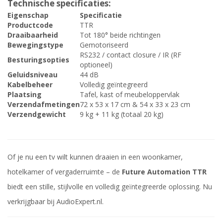
Technische specificaties:
Eigenschap
Specificatie
Productcode
TTR
Draaibaarheid
Tot 180° beide richtingen
Bewegingstype
Gemotoriseerd
RS232 / contact closure / IR (RF
Besturingsopties
optioneel)
Geluidsniveau
44 dB
Kabelbeheer
Volledig geïntegreerd
Plaatsing
Tafel, kast of meubeloppervlak
Verzendafmetingen
72 x 53 x 17 cm & 54 x 33 x 23 cm
Verzendgewicht
9 kg + 11 kg (totaal 20 kg)
Of je nu een tv wilt kunnen draaien in een woonkamer,
hotelkamer of vergaderruimte – de
Future Automation TTR
biedt een stille, stijlvolle en volledig geïntegreerde oplossing. Nu
verkrijgbaar bij AudioExpert.nl.