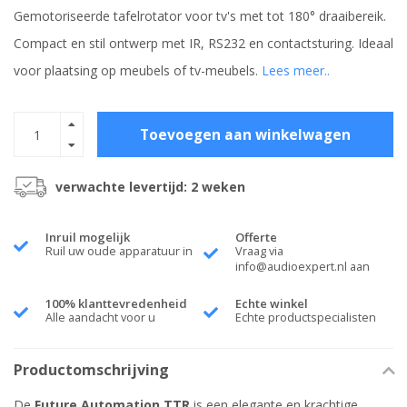
Gemotoriseerde tafelrotator voor tv's met tot 180° draaibereik.
Compact en stil ontwerp met IR, RS232 en contactsturing. Ideaal
voor plaatsing op meubels of tv-meubels.
Lees meer..
Toevoegen aan winkelwagen
verwachte levertijd: 2 weken
Inruil mogelijk
Offerte
Ruil uw oude apparatuur in
Vraag via
info@audioexpert.nl
aan
100% klanttevredenheid
Echte winkel
Alle aandacht voor u
Echte productspecialisten
Productomschrijving
De
Future Automation TTR
is een elegante en krachtige