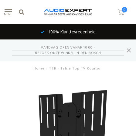
0
MENU
100% Klanttevredenheid
VANDAAG OPEN VANAF 10:00 •
BEZOEK ONZE WINKEL IN DEN BOSCH
Home
/
TTR - Table Top TV Rotator