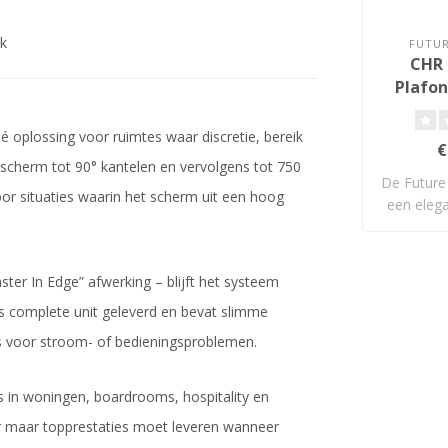
jk
FUTU
CHR 
Plafon
 oplossing voor ruimtes waar discretie, bereik
€
 scherm tot 90° kantelen en vervolgens tot 750
De Future
or situaties waarin het scherm uit een hoog
een eleg
ter In Edge” afwerking – blijft het systeem
s complete unit geleverd en bevat slimme
ies voor stroom- of bedieningsproblemen.
 in woningen, boardrooms, hospitality en
ur maar topprestaties moet leveren wanneer