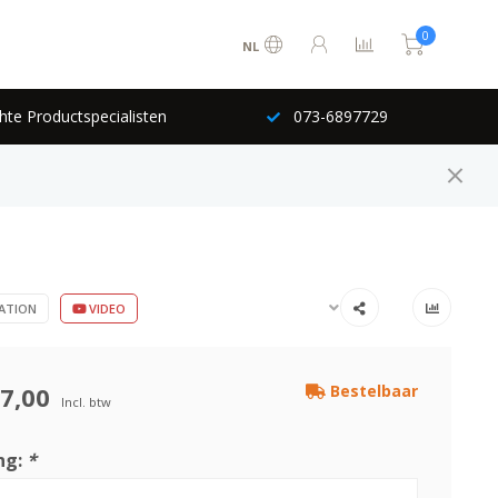
0
NL
hte Productspecialisten
073-6897729
ATION
VIDEO
7,00
Bestelbaar
Incl. btw
ng:
*