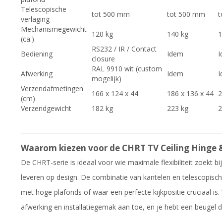
Telescopische
tot 500 mm
tot 500 mm
t
verlaging
Mechanismegewicht
120 kg
140 kg
1
(ca.)
RS232 / IR / Contact
Bediening
Idem
closure
RAL 9910 wit (custom
Afwerking
Idem
mogelijk)
Verzendafmetingen
166 x 124 x 44
186 x 136 x 44
2
(cm)
Verzendgewicht
182 kg
223 kg
2
Waarom kiezen voor de CHRT TV Ceiling Hinge 
De CHRT-serie is ideaal voor wie maximale flexibiliteit zoekt 
leveren op design. De combinatie van kantelen en telescopisc
met hoge plafonds of waar een perfecte kijkpositie cruciaal is.
afwerking en installatiegemak aan toe, en je hebt een beugel d