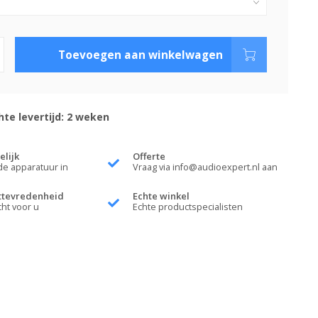
Toevoegen aan winkelwagen
te levertijd: 2 weken
elijk
Offerte
de apparatuur in
Vraag via
info@audioexpert.nl
aan
ttevredenheid
Echte winkel
cht voor u
Echte productspecialisten