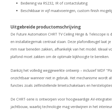
Bediening via RS232, IR of contactsluiting
Beschikbaar in vijf maatvoeringen, custom finish mogeli
Uitgebreide productomschrijving
De Future Automation CHRT TV Ceiling Hinge & Telescope is dé
en installatiegemak centraal staan. Deze plafondbeugel laat je
mm naar beneden zakken, afhankelijk van het model. Ideaal vo
plafond moet zakken om de optimale kijkhoogte te bereiken.
Dankzij het volledig weggewerkte ontwerp – inclusief MDF “Plas
onzichtbaar wanneer niet in gebruik. Het mechanisme wordt al
functies zoals zelfinstellende limietschakelaars en herstelopt
De CHRT-serie is ontworpen voor hoogwaardige AV-integraties
jachtbouw, waarbij technologie mag verdwijnen in het interie