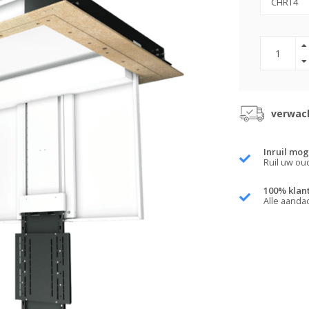
verwach
Inruil mog
Ruil uw ou
100% klan
Alle aanda