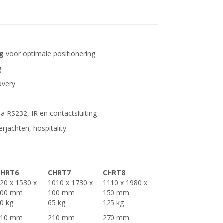
ng
voor optimale positionering
g
overy
 RS232, IR en contactsluiting
rjachten, hospitality
CHRT6
CHRT7
CHRT8
20 x 1530 x
1010 x 1730 x
1110 x 1980 x
100 mm
100 mm
150 mm
0 kg
65 kg
125 kg
210 mm
210 mm
270 mm