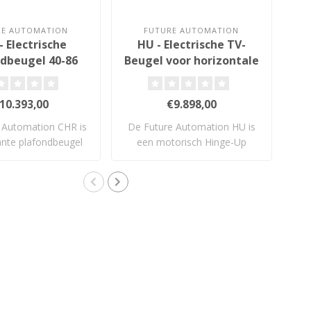
RE AUTOMATION
FUTURE AUTOMATION
- Electrische
HU - Electrische TV-
TSL
dbeugel 40-86
Beugel voor horizontale
inch
inbouw
10.393,00
€9.898,00
 Automation CHR is
De Future Automation HU is
Fu
ante plafondbeugel
een motorisch Hinge-Up
TS
voor ..
systeem wa..