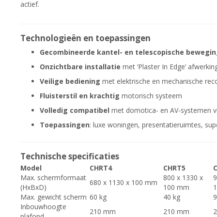
actief.
Technologieën en toepassingen
Gecombineerde kantel- en telescopische bewegi
Onzichtbare installatie
met ‘Plaster In Edge’ afwerkin
Veilige bediening
met elektrische en mechanische rec
Fluisterstil en krachtig
motorisch systeem
Volledig compatibel
met domotica- en AV-systemen via
Toepassingen
: luxe woningen, presentatieruimtes, supe
Technische specificaties
Model
CHRT4
CHRT5
Max. schermformaat
800 x 1330 x
9
680 x 1130 x 100 mm
(HxBxD)
100 mm
Max. gewicht scherm
60 kg
40 kg
9
Inbouwhoogte
210 mm
210 mm
plafond