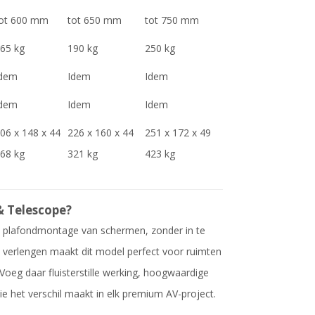
ot 600 mm
tot 650 mm
tot 750 mm
65 kg
190 kg
250 kg
Idem
Idem
Idem
Idem
Idem
Idem
06 x 148 x 44
226 x 160 x 44
251 x 172 x 49
68 kg
321 kg
423 kg
& Telescope?
bij plafondmontage van schermen, zonder in te
h verlengen maakt dit model perfect voor ruimten
 Voeg daar fluisterstille werking, hoogwaardige
ie het verschil maakt in elk premium AV-project.