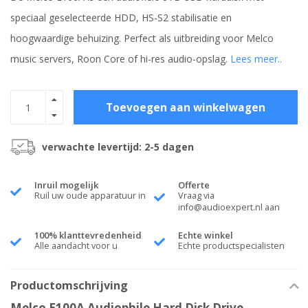
speciaal geselecteerde HDD, HS-S2 stabilisatie en
hoogwaardige behuizing. Perfect als uitbreiding voor Melco
music servers, Roon Core of hi-res audio-opslag.
Lees meer..
Toevoegen aan winkelwagen
verwachte levertijd: 2-5 dagen
Inruil mogelijk
Offerte
Ruil uw oude apparatuur in
Vraag via
info@audioexpert.nl
aan
100% klanttevredenheid
Echte winkel
Alle aandacht voor u
Echte productspecialisten
Productomschrijving
Melco E100A Audiophile Hard Disk Drive