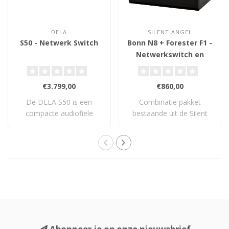
DELA
SILENT ANGEL
S50 - Netwerk Switch
Bonn N8 + Forester F1 -
Netwerkswitch en
Voeding
€3.799,00
€860,00
De DELA S50 is een
Combinatie pakket
compacte audiofiele
bestaande uit de Silent
netwerkswitch met 3× ..
Angel Bonn N8 Audi..