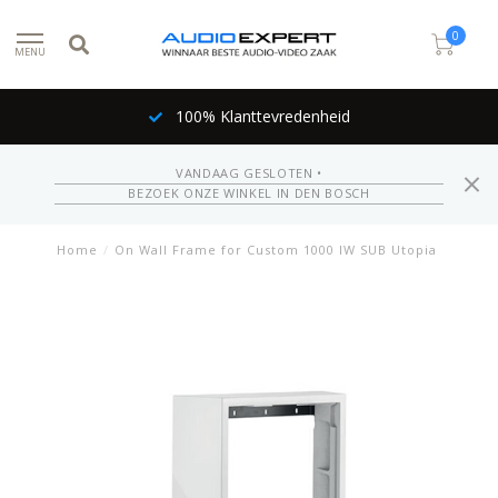
0
MENU
100% Klanttevredenheid
VANDAAG GESLOTEN •
BEZOEK ONZE WINKEL IN DEN BOSCH
Home
/
On Wall Frame for Custom 1000 IW SUB Utopia