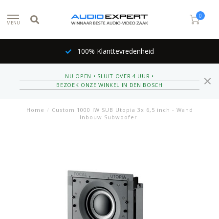
0
MENU
100% Klanttevredenheid
NU OPEN • SLUIT OVER 4 UUR •
BEZOEK ONZE WINKEL IN DEN BOSCH
Home
/
Custom 1000 IW SUB Utopia 3x 6,5 inch - Wand
Inbouw Subwoofer