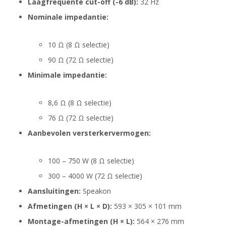
Laagfrequente cut-off (-6 dB):
32 Hz
Nominale impedantie:
10 Ω (8 Ω selectie)
90 Ω (72 Ω selectie)
Minimale impedantie:
8,6 Ω (8 Ω selectie)
76 Ω (72 Ω selectie)
Aanbevolen versterkervermogen:
100 – 750 W (8 Ω selectie)
300 – 4000 W (72 Ω selectie)
Aansluitingen:
Speakon
Afmetingen (H × L × D):
593 × 305 × 101 mm
Montage-afmetingen (H × L):
564 × 276 mm