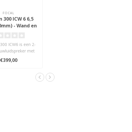
FOCAL
 300 ICW 6 6,5
00mm) - Wand en
fond Inbouw
idspreker
300 ICW6 is een 2-
uwluidspreker met
 en Al/Mg-tweeter..
€399,00