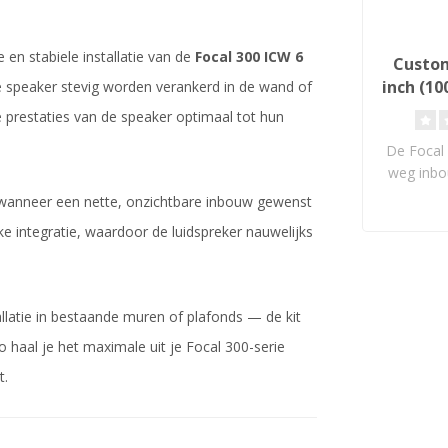
 en stabiele installatie van de
Focal 300 ICW 6
Custom
inch (1
 de speaker stevig worden verankerd in de wand of
Pla
 prestaties van de speaker optimaal tot hun
Lu
De Focal 
weg inbo
Flax-conus
of wanneer een nette, onzichtbare inbouw gewenst
e integratie, waardoor de luidspreker nauwelijks
llatie in bestaande muren of plafonds — de kit
o haal je het maximale uit je Focal 300-serie
t.