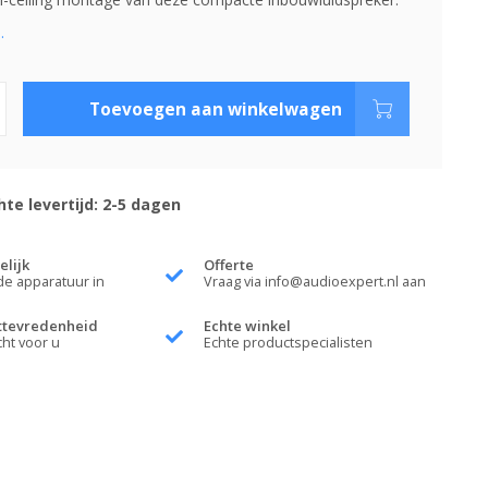
.
Toevoegen aan winkelwagen
te levertijd: 2-5 dagen
elijk
Offerte
de apparatuur in
Vraag via
info@audioexpert.nl
aan
ttevredenheid
Echte winkel
cht voor u
Echte productspecialisten