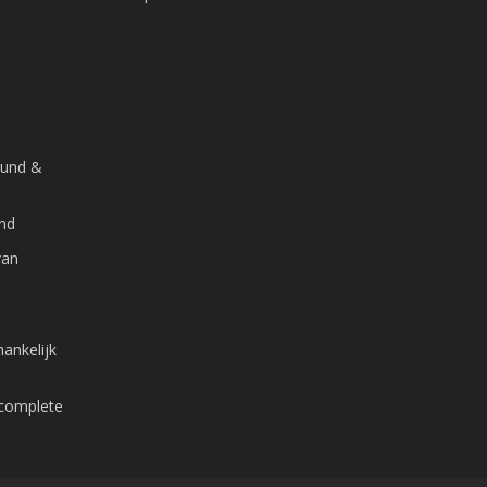
ound &
and
van
ankelijk
 complete