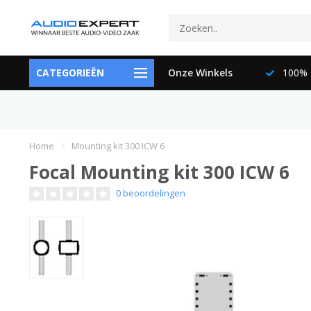
ctspecialisten
CATEGORIEËN
073-6897729
Onze Winkels
100% K
Home
/
Mounting kit 300 ICW 6
Focal Mounting kit 300 ICW 6
0 beoordelingen