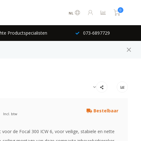
0
NL
hte Productspecialisten
073-6897729
Bestelbaar
Incl. btw
voor de Focal 300 ICW 6, voor veilige, stabiele en nette
 in-ceiling montage van deze compacte inbouwluidspreker.