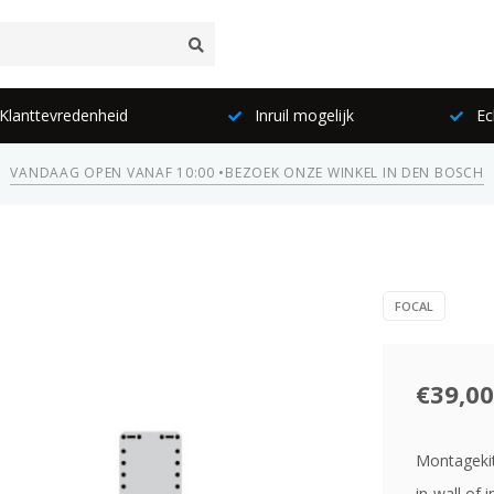
lanttevredenheid
Inruil mogelijk
Ec
VANDAAG OPEN VANAF 10:00 •
BEZOEK ONZE WINKEL IN DEN BOSCH
FOCAL
€39,00
Montagekit 
in-wall of