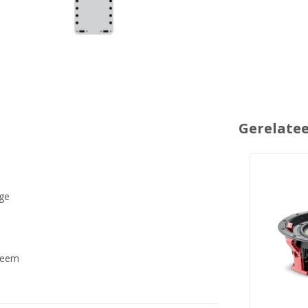
Gerelate
age
steem