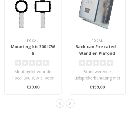
FOCAL
FOCAL
Mounting kit 300 ICW
Back can Fire rated -
6
Wand en Plafond
Inbouwbox
Montagekit voor de
Brandwerende
Focal 300 ICW 6, voor
luidsprekerbehuizing met
veilige, stabiele en nette
40 mm keramische
€39,00
€159,00
in-wall of i..
vezelisolatie voor
maxima..