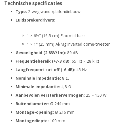
Technische specificaties
Type:
2-weg wand-/plafondinbouw
Luidsprekerdrivers:
1 × 6½" (16,5 cm) Flax mid-bass
1 × 1" (25 mm) Al/Mg inverted dome-tweeter
Gevoeligheid (2.83V/1m):
89 dB
Frequentiebereik (+/-3 dB):
65 Hz – 28 kHz
Laagfrequent cut-off (-6 dB):
45 Hz
Nominale impedantie:
8 Ω
Minimale impedantie:
4,8 Ω
Aanbevolen versterkervermogen:
25 – 130 W
Buitendiameter:
Ø 244 mm
Montage-opening:
Ø 216 mm
Montagediepte:
100 mm