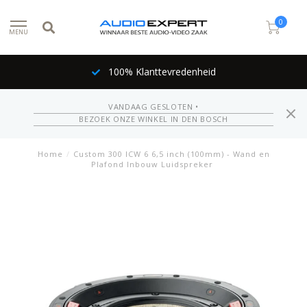
0
MENU
100% Klanttevredenheid
VANDAAG GESLOTEN •
BEZOEK ONZE WINKEL IN DEN BOSCH
Home
/
Custom 300 ICW 6 6,5 inch (100mm) - Wand en
Plafond Inbouw Luidspreker