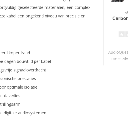
orgvuldig geselecteerde materialen, een complex
A
ze kabel een ongekend niveau van precisie en
Carbon
AudioQues
teerd koperdraad
meer zil
e dagen bouwtijd per kabel
gsvrije signaaloverdracht
sonische prestaties
or optimale isolatie
dataverlies
trillingsarm
nd digitale audiosystemen