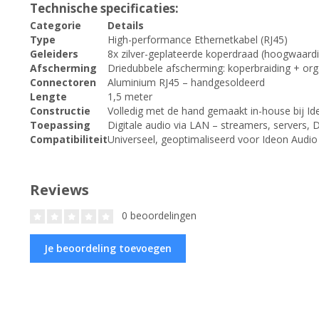
Technische specificaties:
Categorie
Details
Type
High-performance Ethernetkabel (RJ45)
Geleiders
8x zilver-geplateerde koperdraad (hoogwaardig
Afscherming
Driedubbele afscherming: koperbraiding + org
Connectoren
Aluminium RJ45 – handgesoldeerd
Lengte
1,5 meter
Constructie
Volledig met de hand gemaakt in-house bij I
Toepassing
Digitale audio via LAN – streamers, servers, 
Compatibiliteit
Universeel, geoptimaliseerd voor Ideon Audi
Reviews
0 beoordelingen
Je beoordeling toevoegen