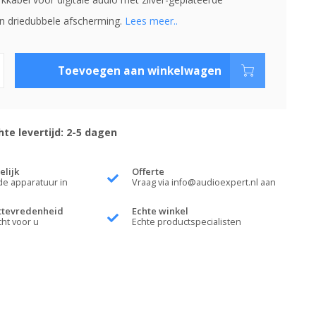
en driedubbele afscherming.
Lees meer..
Toevoegen aan winkelwagen
te levertijd: 2-5 dagen
elijk
Offerte
de apparatuur in
Vraag via
info@audioexpert.nl
aan
ttevredenheid
Echte winkel
cht voor u
Echte productspecialisten