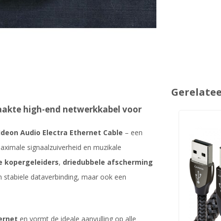
Gerelate
aakte high-end netwerkkabel voor
Ideon Audio Electra Ethernet Cable
– een
ximale signaalzuiverheid en muzikale
e kopergeleiders
,
driedubbele afscherming
n stabiele dataverbinding, maar ook een
hernet
en vormt de ideale aanvulling op alle