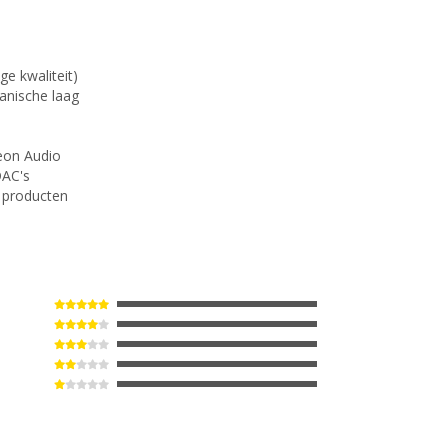
e kwaliteit)
anische laag
deon Audio
DAC's
o producten