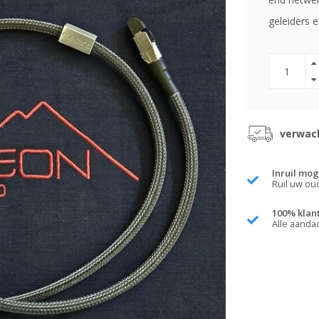
geleiders 
verwach
Inruil mog
Ruil uw ou
100% klan
Alle aanda