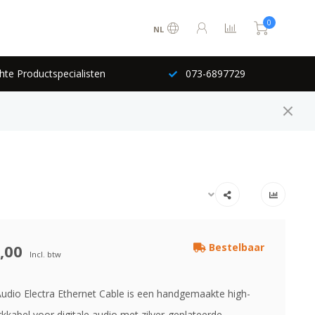
0
NL
hte Productspecialisten
073-6897729
,00
Bestelbaar
Incl. btw
udio Electra Ethernet Cable is een handgemaakte high-
kkabel voor digitale audio met zilver-geplateerde