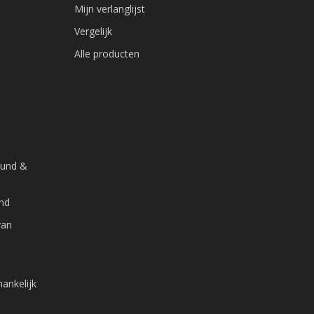
Mijn verlanglijst
Vergelijk
Alle producten
ound &
and
van
ankelijk