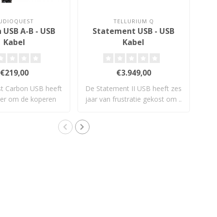
UDIOQUEST
TELLURIUM Q
 USB A-B - USB
Statement USB - USB
Ci
Kabel
Kabel
€219,00
€3.949,00
t Carbon USB heeft
De Statement II USB heeft zes
A
ver om de koperen
jaar van frustratie gekost om ..
geleid..