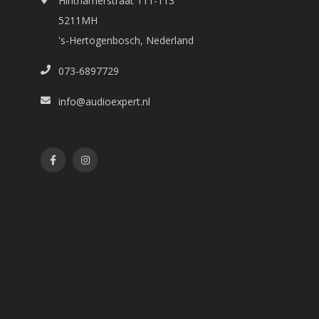
Hinthamerstraat 111-113
5211MH
's-Hertogenbosch, Nederland
073-6897729
info@audioexpert.nl