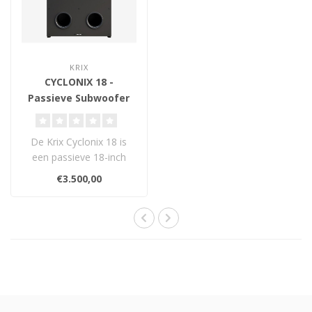
KRIX
CYCLONIX 18 -
Passieve Subwoofer
De Krix Cyclonix 18 is
een passieve 18-inch
subwoofer met krachtige
€3.500,00
driver, diep..