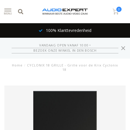
0
MENU
100% Klanttevredenheid
VANDAAG OPEN VANAF 10:00 •
BEZOEK ONZE WINKEL IN DEN BOSCH
Home
/
CYCLONIX 18 GRILLE - Grille voor de Krix Cyclonix
18