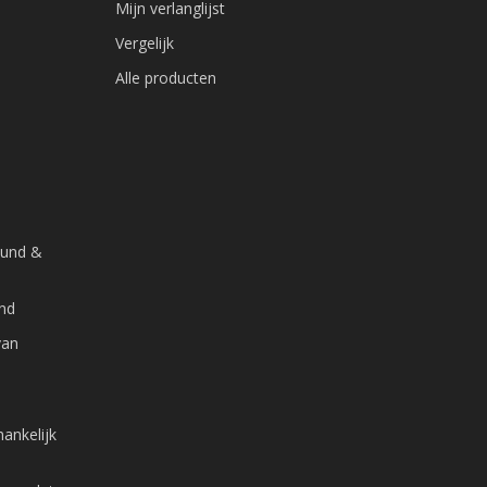
Mijn verlanglijst
Vergelijk
Alle producten
ound &
and
van
ankelijk