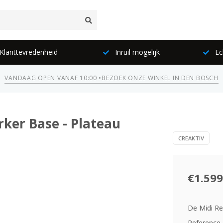
lanttevredenheid
Inruil mogelijk
Ec
VANDAAG OPEN VANAF 10:00 •
BEZOEK ONZE WINKEL IN DEN BOSCH
rker Base - Plateau
CREAKTIV
€1.599
De Midi Re
Reference 