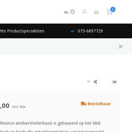
0
NL
hte Productspecialisten
073-6897729
,00
Bestelbaar
Incl. btw
ference eindversterkerbasis is gebaseerd op het Midi
Rack en biedt alle geluidskenmerken van het topmodel