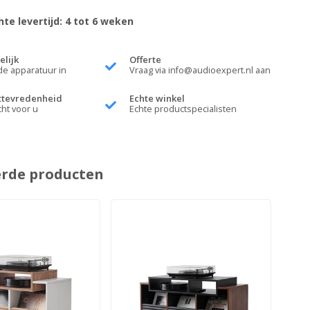
te levertijd: 4 tot 6 weken
elijk
Offerte
de apparatuur in
Vraag via
info@audioexpert.nl
aan
ttevredenheid
Echte winkel
cht voor u
Echte productspecialisten
erde producten