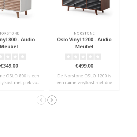
NORSTONE
NORSTONE
nyl 800 - Audio
Oslo Vinyl 1200 - Audio
T
Meubel
Meubel
€349,00
€499,00
ne OSLO 800 is een
De Norstone OSLO 1200 is
H
vinylkast met plek vo..
een ruime vinylkast met drie
dri
lades ..