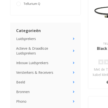
Tellurium Q
Categorieën
Luidsprekers
TE
Black 
Actieve & Draadloze
Luidsprekers
Inbouw Luidsprekers
Met de T
Versterkers & Receivers
kabel klin
– zelfs A
Beeld
Bronnen
Phono