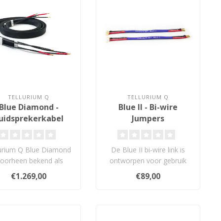
TELLURIUM Q
TELLURIUM Q
Blue Diamond -
Blue II - Bi-wire
uidsprekerkabel
Jumpers
lurium Q Blue Diamond
De Blue II bi-wire link is
voorheen bekend als
ontworpen voor gebruik
en) is de begeleidende
met Tellurium Q Blue II ter
€1.269,00
€89,00
kabel vo..
ve..