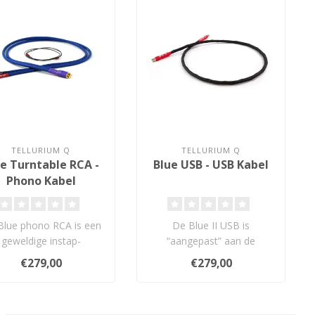
TELLURIUM Q
TELLURIUM Q
ue Turntable RCA -
Blue USB - USB Kabel
Phono Kabel
Blue phono RCA is een
De Blue II USB is
geweldige instap-
“aangepast” aan de
phonokabel voor je
originele, meermaals
€279,00
€279,00
platenspeler, zoals..
bekroonde versie. ..