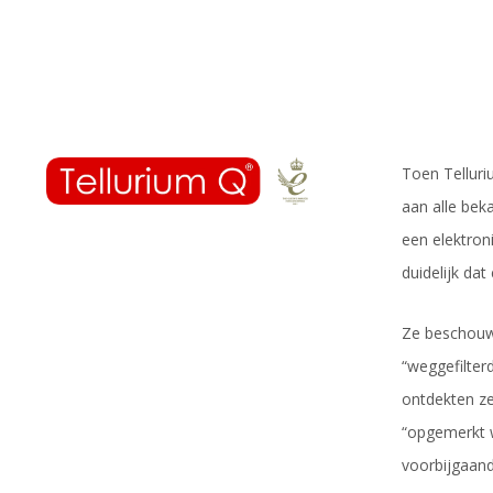
Toen Telluri
aan alle beka
een elektroni
duidelijk dat
Ze beschouwe
“weggefilter
ontdekten ze
“opgemerkt w
voorbijgaande