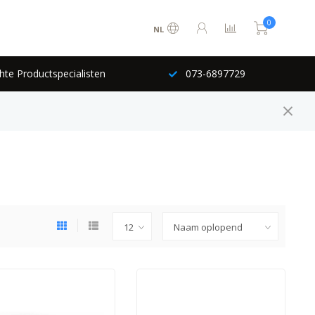
0
NL
hte Productspecialisten
073-6897729