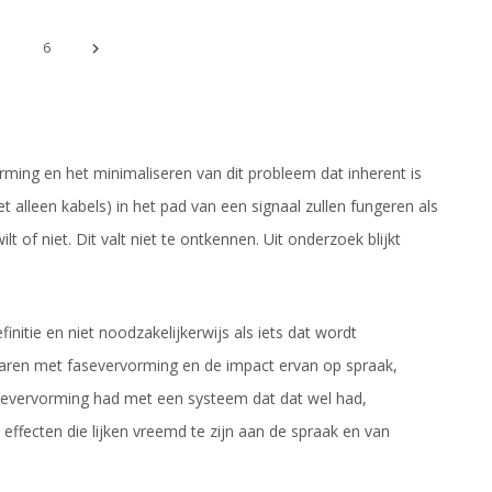
5
6
ming en het minimaliseren van dit probleem dat inherent is
et alleen kabels) in het pad van een signaal zullen fungeren als
ilt of niet. Dit valt niet te ontkennen. Uit onderzoek blijkt
nitie en niet noodzakelijkerwijs als iets dat wordt
g waren met fasevervorming en de impact ervan op spraak,
asevervorming had met een systeem dat dat wel had,
fecten die lijken vreemd te zijn aan de spraak en van