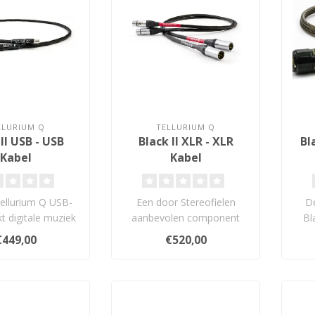
LLURIUM Q
TELLURIUM Q
II USB - USB
Black II XLR - XLR
Bl
Kabel
Kabel
ellurium Q USB-
Een door Stereofielen
De
kt digitale muziek
aanbevolen component
Bl
pple lossless –..
2016, Hi Fi + kabel van het
ka
€449,00
€520,00
jaar en e..