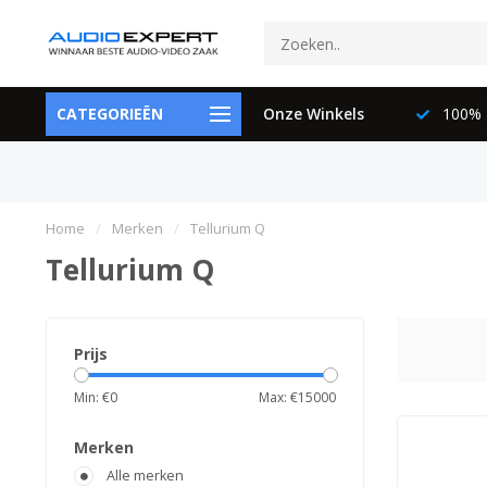
ctspecialisten
CATEGORIEËN
073-6897729
Onze Winkels
100% K
Home
/
Merken
/
Tellurium Q
Tellurium Q
Prijs
Min: €
0
Max: €
15000
Merken
Alle merken