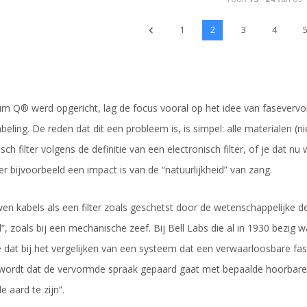
1
2
3
4
um Q® werd opgericht, lag de focus vooral op het idee van fasevervor
beling. De reden dat dit een probleem is, is simpel: alle materialen (ni
sch filter volgens de definitie van een electronisch filter, of je dat nu w
 er bijvoorbeeld een impact is van de “natuurlijkheid” van zang.
n kabels als een filter zoals geschetst door de wetenschappelijke defi
d”, zoals bij een mechanische zeef. Bij Bell Labs die al in 1930 bezi
 dat bij het vergelijken van een systeem dat een verwaarloosbare f
ordt dat de vervormde spraak gepaard gaat met bepaalde hoorbare ef
 aard te zijn”.