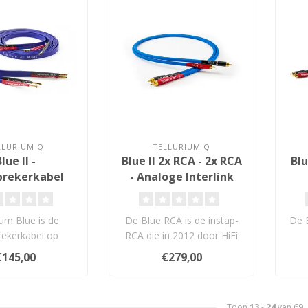
LLURIUM Q
TELLURIUM Q
lue II -
Blue II 2x RCA - 2x RCA
Bl
prekerkabel
- Analoge Interlink
ium Blue is de
De Blue RCA is de instap-
De 
rekerkabel op
RCA die in 2012 door HiFi
pniveau die is
Choice 4,5 sterren kreeg
€145,00
€279,00
en als aanvu..
voor..
Toon
13
-
24
van 69