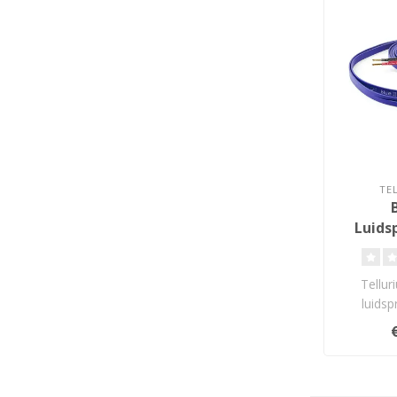
TE
B
Luids
Tellur
luidsp
insta
ontworp