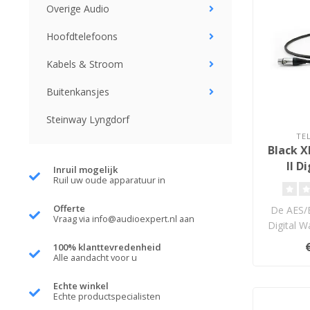
Overige Audio
Hoofdtelefoons
Kabels & Stroom
Buitenkansjes
Steinway Lyngdorf
TE
Black 
II D
Inruil mogelijk
Ruil uw oude apparatuur in
AES
Offerte
De AES/
Vraag via
info@audioexpert.nl
aan
Digital 
anders o
100% klanttevredenheid
Alle aandacht voor u
Echte winkel
Echte productspecialisten