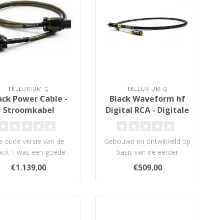
TELLURIUM Q
TELLURIUM Q
ack Power Cable -
Black Waveform hf
Stroomkabel
Digital RCA - Digitale
Coax Kabel
 oude versie van de
Gebouwd en ontwikkeld op
ack II was een goede
basis van de eerder
bel en won inderdaad
geprezen waveformkabels.
€1.139,00
€509,00
prijzen, maa..
De nieuwe ..