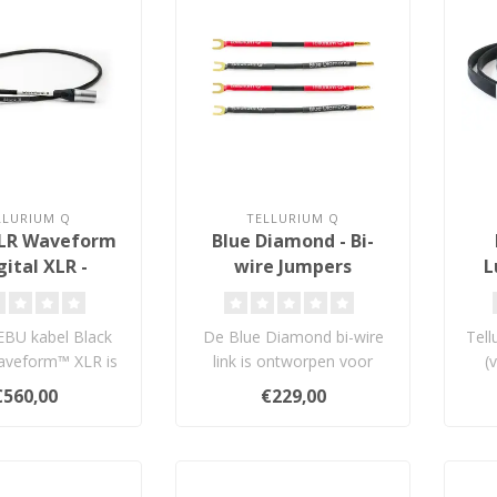
LLURIUM Q
TELLURIUM Q
XLR Waveform
Blue Diamond - Bi-
igital XLR -
wire Jumpers
L
/EBU Kabel
EBU kabel Black
De Blue Diamond bi-wire
Tel
Waveform™ XLR is
link is ontworpen voor
(
ntworpen dan je
gebruik met Tellurium Q
Gre
€560,00
€229,00
zou ve..
Blue Diam..