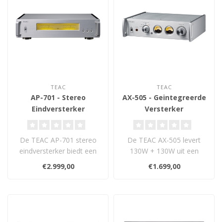
TEAC
TEAC
AP-701 - Stereo
AX-505 - Geintegreerde
Eindversterker
Versterker
De TEAC AP-701 stereo
De TEAC AX-505 levert
eindversterker biedt een
130W + 130W uit een
volledig dual mono
TEAC-getunede Hypex
€2.999,00
€1.699,00
ontwerp met Hy..
Ncore module. Comp..