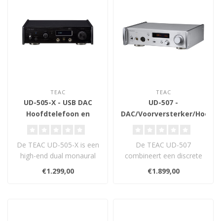
TEAC
TEAC
UD-505-X - USB DAC
UD-507 -
Hoofdtelefoon en
DAC/Voorversterker/Hoofdt
Voorversterker
De TEAC UD-505-X is een
De TEAC UD-507
high-end dual monaural
combineert een discrete
USB DAC en volledig
TRDD 5 DAC,
€1.299,00
€1.899,00
gebalanceerde..
hoogwaardige
voorversterker e..