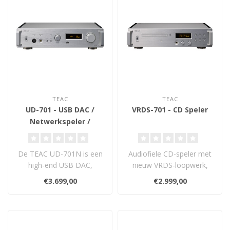
TEAC
TEAC
UD-701 - USB DAC /
VRDS-701 - CD Speler
Netwerkspeler /
Voorversterker
De TEAC UD-701N is een
Audiofiele CD-speler met
high-end USB DAC,
nieuw VRDS-loopwerk,
netwerkspeler en
discrete TEAC ΔΣ-DAC,
€3.699,00
€2.999,00
voorversterker in éé..
dual-mono,..