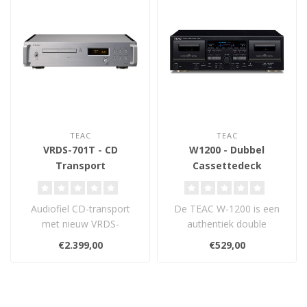
TEAC
TEAC
VRDS-701T - CD
W1200 - Dubbel
Transport
Cassettedeck
Audiofiel CD-transport
De TEAC W-1200 is een
met nieuw VRDS-
authentiek double
loopwerk, MQA core-
cassette deck met USB-
€2.399,00
€529,00
decoder (88,2 kHz digit..
uitgang, Dolby B N..