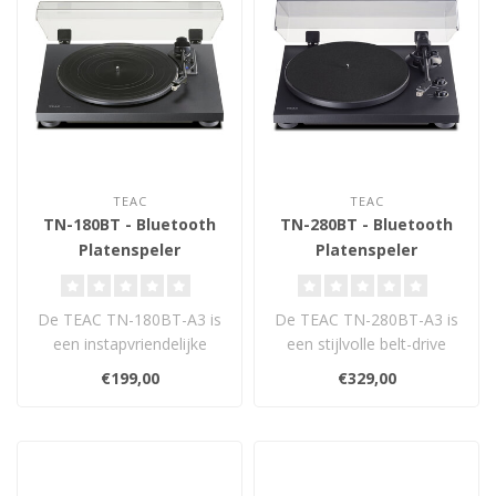
TEAC
TEAC
TN-180BT - Bluetooth
TN-280BT - Bluetooth
Platenspeler
Platenspeler
De TEAC TN-180BT-A3 is
De TEAC TN-280BT-A3 is
een instapvriendelijke
een stijlvolle belt-drive
Bluetooth® belt-drive
Bluetooth® draaitafel met
€199,00
€329,00
draaitafel ..
inge..