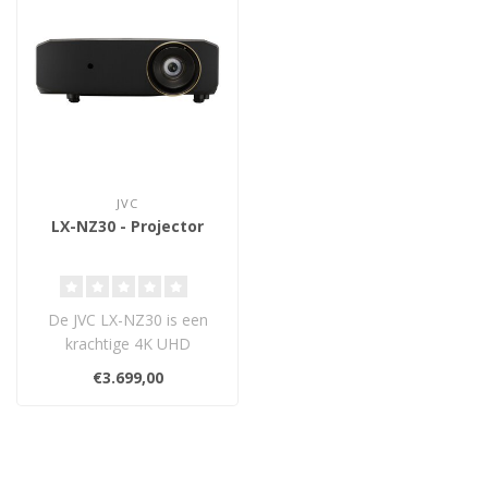
JVC
LX-NZ30 - Projector
De JVC LX-NZ30 is een
krachtige 4K UHD
laserprojector met 3.300
€3.699,00
lumen helderheid..