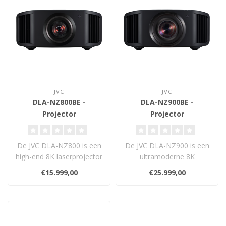
JVC
JVC
DLA-NZ800BE -
DLA-NZ900BE -
Projector
Projector
De JVC DLA-NZ800 is een
De JVC DLA-NZ900 is een
high-end 8K laserprojector
ultramoderne 8K
met 2700 lumen, 3e gen.
laserprojector met 3.300
€15.999,00
€25.999,00
D-ILA..
lumen, 150.000:..