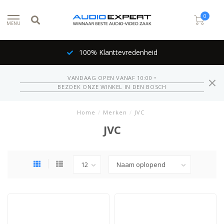
0
MENU
100% Klanttevredenheid
VANDAAG OPEN VANAF 10:00 •
BEZOEK ONZE WINKEL IN DEN BOSCH
Home
/
Merken
/
JVC
JVC