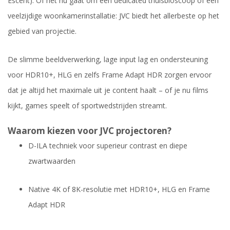
Escent). Of het nu gaat om een dedicated thuisbioscoop of een
veelzijdige woonkamerinstallatie: JVC biedt het allerbeste op het
gebied van projectie.
De slimme beeldverwerking, lage input lag en ondersteuning
voor HDR10+, HLG en zelfs Frame Adapt HDR zorgen ervoor
dat je altijd het maximale uit je content haalt – of je nu films
kijkt, games speelt of sportwedstrijden streamt.
Waarom kiezen voor JVC projectoren?
D-ILA techniek voor superieur contrast en diepe
zwartwaarden
Native 4K of 8K-resolutie met HDR10+, HLG en Frame
Adapt HDR