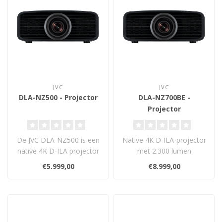
JVC
JVC
DLA-NZ500 - Projector
DLA-NZ700BE -
Projector
De JVC DLA-NZ500 is een
Native 4K D-ILA-projector
native 4K D-ILA projector
met 2.300 lumen
met BLU-Escent
laserlichtbron, 80.000:1
€5.999,00
€8.999,00
laserlichtbron,..
contrast, 2e ..