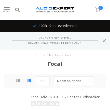
0
MENU
100% Klanttevredenheid
VANDAAG GESLOTEN •
BEZOEK ONZE WINKEL IN DEN BOSCH
Home
/
Merken
/
Focal
Focal
Focal Aria EVO X CC - Center Luidspreker