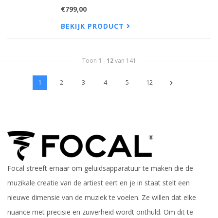
€799,00
BEKIJK PRODUCT
Toon
1
-
12
van 141
1
2
3
4
5
12
Focal streeft ernaar om geluidsapparatuur te maken die de
muzikale creatie van de artiest eert en je in staat stelt een
nieuwe dimensie van de muziek te voelen. Ze willen dat elke
nuance met precisie en zuiverheid wordt onthuld. Om dit te