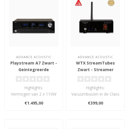
ADVANCE ACOUSTIC
ADVANCE ACOUSTIC
Playstream A7 Zwart -
WTX StreamTubes
Geintegreerde
Zwart - Streamer
Versterker
Highlights:
Highlights:
Vermogen van 2 x 110W
Vacuümbuizen in de Class
aan 8 Ohm (2 x 180W aan
A uitgangstrap
€1.495,00
€399,00
4 Ohm)
Ondersteunt hoge
Advanc..
resoluti..