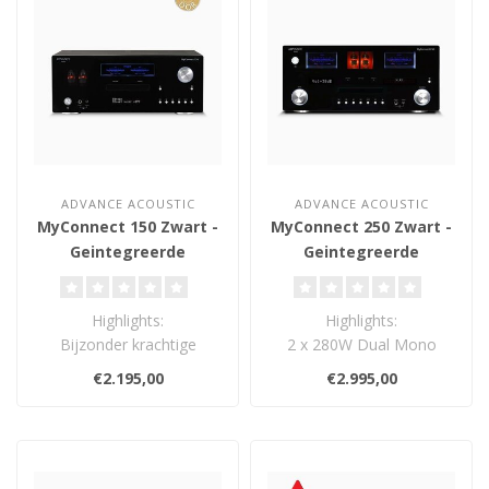
ADVANCE ACOUSTIC
ADVANCE ACOUSTIC
MyConnect 150 Zwart -
MyConnect 250 Zwart -
Geintegreerde
Geintegreerde
Versterker
Versterker
Highlights:
Highlights:
Bijzonder krachtige
2 x 280W Dual Mono
versterker
Klasse AB versterker (4
€2.195,00
€2.995,00
Vacuümbuizen in de
Ohm)
voorversterker
Vacuümbuizen in d..
..