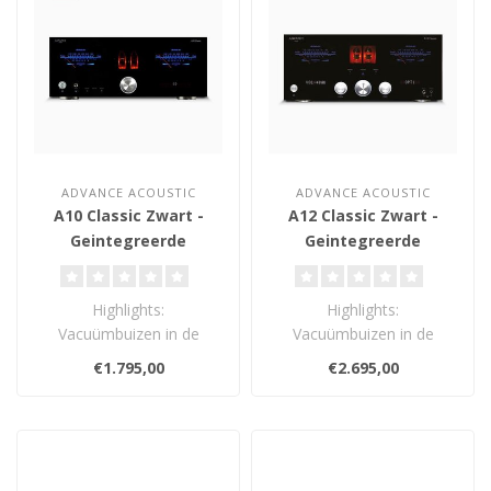
ADVANCE ACOUSTIC
ADVANCE ACOUSTIC
A10 Classic Zwart -
A12 Classic Zwart -
Geintegreerde
Geintegreerde
Versterker
Versterker
Highlights:
Highlights:
Vacuümbuizen in de
Vacuümbuizen in de
voorversterker
voorversterker
€1.795,00
€2.695,00
Eindversterker 2 x 130W (8
Eindversterker Dual Mono
Ohm)..
Klasse..