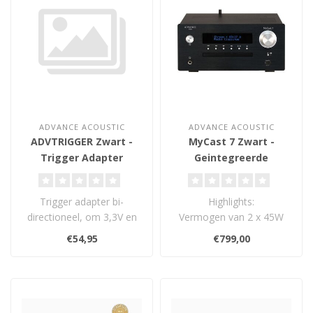
ADVANCE ACOUSTIC
ADVANCE ACOUSTIC
ADVTRIGGER Zwart -
MyCast 7 Zwart -
Trigger Adapter
Geintegreerde
Versterker
Trigger adapter bi-
Highlights:
directioneel, om 3,3V en
Vermogen van 2 x 45W
12V trigger in- en
aan 6 Ohm
€54,95
€799,00
uitghangen samen ..
Muziekstreamer, CD-
speler, FM, DAB+..