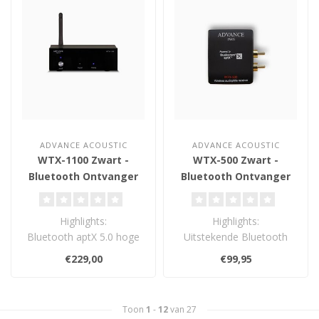
ADVANCE ACOUSTIC
ADVANCE ACOUSTIC
WTX-1100 Zwart -
WTX-500 Zwart -
Bluetooth Ontvanger
Bluetooth Ontvanger
Highlights:
Highlights:
Bluetooth aptX 5.0 hoge
Uitstekende Bluetooth
resolutie ontvanger
stereo audio kwaliteit
€229,00
€99,95
(24bit/48kHz)
(16bit/44,1kHz)
Analoge..
Geen ..
Toon
1
-
12
van 27