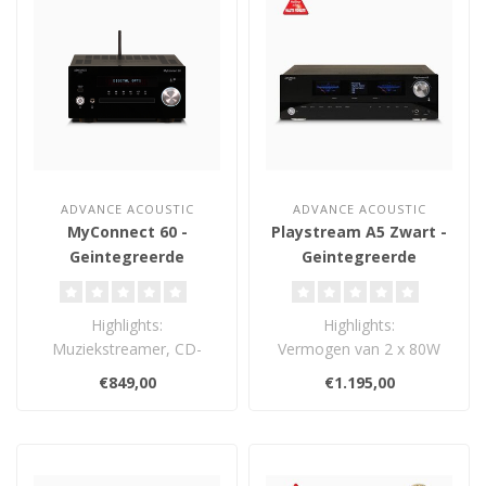
ADVANCE ACOUSTIC
ADVANCE ACOUSTIC
MyConnect 60 -
Playstream A5 Zwart -
Geintegreerde
Geintegreerde
Versterker
Versterker
Highlights:
Highlights:
Muziekstreamer, CD-
Vermogen van 2 x 80W
speler, FM, DAB+,
aan 8 Ohm (2 x 130W aan
€849,00
€1.195,00
internetradio
4 Ohm)
Streamingdiens..
Advance PlaySt..