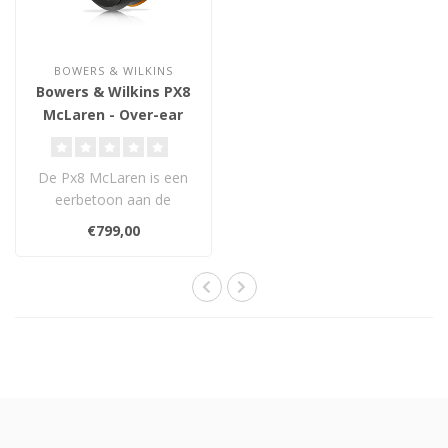
BOWERS & WILKINS
Bowers & Wilkins PX8
McLaren - Over-ear
Draadloze
Hoofdtelefoon
De Px8 McLaren is een
eerbetoon aan de
bekroonde
€799,00
samenwerking tussen
B&W en McLa..