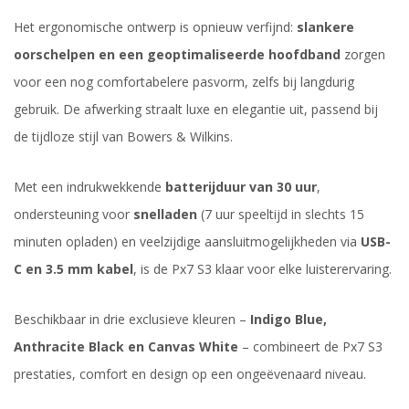
Het ergonomische ontwerp is opnieuw verfijnd:
slankere
oorschelpen en een geoptimaliseerde hoofdband
zorgen
voor een nog comfortabelere pasvorm, zelfs bij langdurig
gebruik. De afwerking straalt luxe en elegantie uit, passend bij
de tijdloze stijl van Bowers & Wilkins.
Met een indrukwekkende
batterijduur van 30 uur
,
ondersteuning voor
snelladen
(7 uur speeltijd in slechts 15
minuten opladen) en veelzijdige aansluitmogelijkheden via
USB-
C en 3.5 mm kabel
, is de Px7 S3 klaar voor elke luisterervaring.
Beschikbaar in drie exclusieve kleuren –
Indigo Blue,
Anthracite Black en Canvas White
– combineert de Px7 S3
prestaties, comfort en design op een ongeëvenaard niveau.