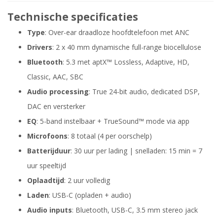
Technische specificaties
Type
: Over-ear draadloze hoofdtelefoon met ANC
Drivers
: 2 x 40 mm dynamische full-range biocellulose
Bluetooth
: 5.3 met aptX™ Lossless, Adaptive, HD,
Classic, AAC, SBC
Audio processing
: True 24-bit audio, dedicated DSP,
DAC en versterker
EQ
: 5-band instelbaar + TrueSound™ mode via app
Microfoons
: 8 totaal (4 per oorschelp)
Batterijduur
: 30 uur per lading | snelladen: 15 min = 7
uur speeltijd
Oplaadtijd
: 2 uur volledig
Laden
: USB-C (opladen + audio)
Audio inputs
: Bluetooth, USB-C, 3.5 mm stereo jack