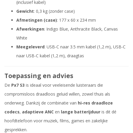
(inclusief kabel)
Gewicht
: 0,3 kg (zonder case)
Afmetingen (case)
: 177 x 60 x 234 mm
Afwerkingen
: Indigo Blue, Anthracite Black, Canvas
White
Meegeleverd
: USB-C naar 3.5 mm kabel (1,2 m), USB-C
naar USB-C kabel (1,2 m), draagtas
Toepassing en advies
De
Px7 S3
is ideaal voor veeleisende luisteraars die
compromisloos draadloos geluid willen, zowel thuis als
onderweg. Dankzij de combinatie van
hi-res draadloze
codecs
,
adaptieve ANC
en
lange batterijduur
is dit dé
hoofdtelefoon voor muziek, films, games en zakelijke
gesprekken.