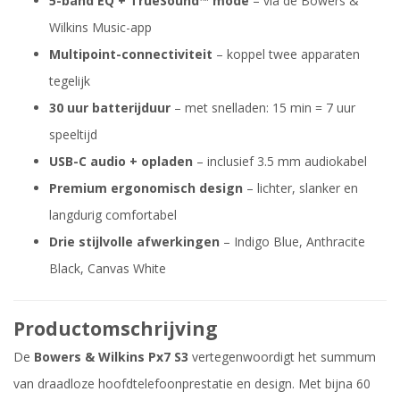
5-band EQ + TrueSound™ mode
– via de Bowers &
Wilkins Music-app
Multipoint-connectiviteit
– koppel twee apparaten
tegelijk
30 uur batterijduur
– met snelladen: 15 min = 7 uur
speeltijd
USB-C audio + opladen
– inclusief 3.5 mm audiokabel
Premium ergonomisch design
– lichter, slanker en
langdurig comfortabel
Drie stijlvolle afwerkingen
– Indigo Blue, Anthracite
Black, Canvas White
Productomschrijving
De
Bowers & Wilkins Px7 S3
vertegenwoordigt het summum
van draadloze hoofdtelefoonprestatie en design. Met bijna 60