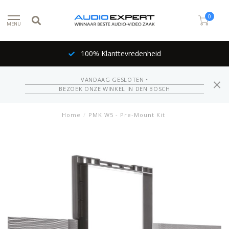
0
MENU
100% Klanttevredenheid
VANDAAG GESLOTEN •
BEZOEK ONZE WINKEL IN DEN BOSCH
Home
/
PMK W5 - Pre-Mount Kit