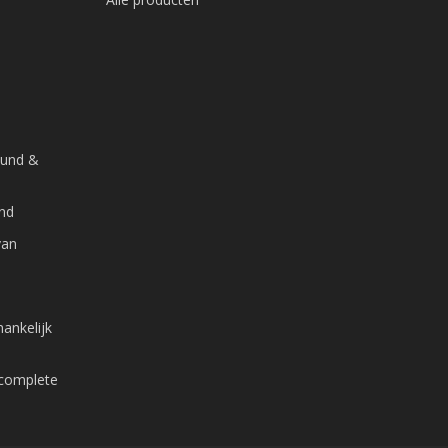
ound &
and
van
ankelijk
 complete