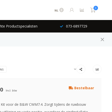
0
NL
hte Productspecialisten
073-6897729
INS
00
Bestelbaar
Incl. btw
 Kit voor de B&W CWM7.4. Zorgt tijdens de ruwbouw
 uitlijning en vaste positie, waardoor de eindinstallatie