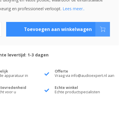
keurig en professioneel verloopt.
Lees meer..
Toevoegen aan winkelwagen
te levertijd: 1-3 dagen
elijk
Offerte
de apparatuur in
Vraag via
info@audioexpert.nl
aan
ttevredenheid
Echte winkel
cht voor u
Echte productspecialisten