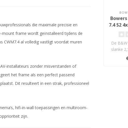
BOWE
Bowers
7.4 S2 4
uwprofessionals die maximale precisie en
Wa
 pre-mount frame wordt geïnstalleerd tijdens de
Lu
s CWM7.4 al volledig vastligt voordat muren
De B&W 
slanke 2,
luidsp
 AV-installateurs zonder misverstanden of
eert het frame als een perfect passend
atst. Dit resulteert in een strak, professioneel
ma’s, hifi-in-wall toepassingen en multiroom-
prioriteit zijn.