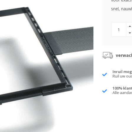
snel, nauw
verwach
Inruil mog
Ruil uw ou
100% klan
Alle aanda