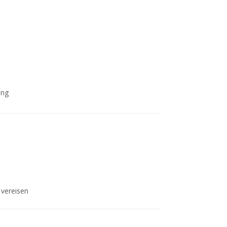
ing
e vereisen