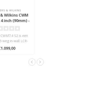
RS & WILKINS
 & Wilkins CWM
x 4 inch (90mm) -
nd Inbouw
idspreker
CWM7.4 S2 is een
5-weg in-wall LCR-
reker met Carbon
€1.099,00
Dome-t..