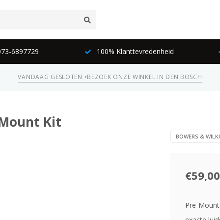
lanttevredenheid
Inruil mogelijk
Ec
VANDAAG GESLOTEN •
BEZOEK ONZE WINKEL IN DEN BOSCH
-Mount Kit
BOWERS & WILK
€59,00
Pre-Mount 
exacte luid