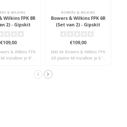
RS & WILKINS
BOWERS & WILKINS
& Wilkins FPK 8R
Bowers & Wilkins FPK 6R
an 2) - Gipskit
(Set van 2) - Gipskit
C
€109,00
€109,00
wers & Wilkins FPK
Met de Bowers & Wilkins FPK
De 
kit installeer je 8″ ..
6R plaster kit installeer je 6″ ..
Co