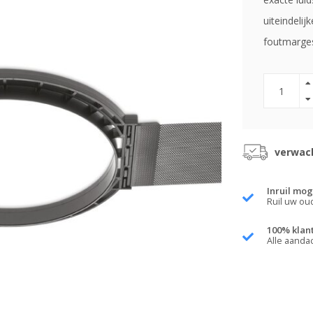
uiteindelij
foutmarge
verwach
Inruil mog
Ruil uw ou
100% klan
Alle aanda