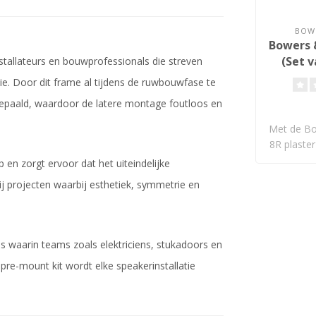
BOWE
Bowers 
(Set v
stallateurs en bouwprofessionals die streven
tie. Door dit frame al tijdens de ruwbouwfase te
bepaald, waardoor de latere montage foutloos en
Met de Bo
8R plaster 
en zorgt ervoor dat het uiteindelijke
ij projecten waarbij esthetiek, symmetrie en
 waarin teams zoals elektriciens, stukadoors en
re-mount kit wordt elke speakerinstallatie