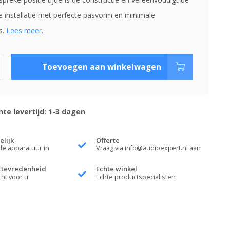
ke installatie met perfecte pasvorm en minimale
s.
Lees meer..
Toevoegen aan winkelwagen
te levertijd: 1-3 dagen
elijk
Offerte
de apparatuur in
Vraag via
info@audioexpert.nl
aan
ttevredenheid
Echte winkel
cht voor u
Echte productspecialisten