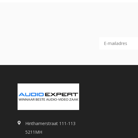
Hinthamerstraat 111-113
5211MH