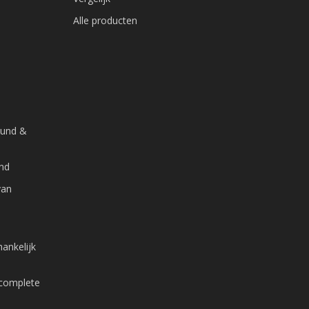
Alle producten
ound &
and
van
ankelijk
 complete