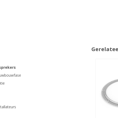
Gerelate
sprekers
 ruwbouwfase
tie
tallateurs