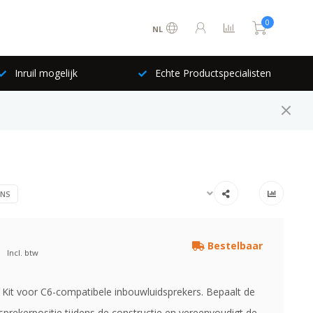
0
NL
hte Productspecialisten
073-6897729
INS
Bestelbaar
Incl. btw
Kit voor C6-compatibele inbouwluidsprekers. Bepaalt de
sprekerpositie tijdens de constructie en vereenvoudigt de