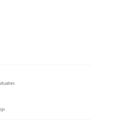
ituaties
ijn