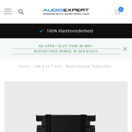
0
MENU
100% Klanttevredenheid
NU OPEN • SLUIT OVER 39 MIN •
BEZOEK ONZE WINKEL IN DEN BOSCH
Home
/
ISW-6 3x 7 inch - Wand Inbouw Subwoofer