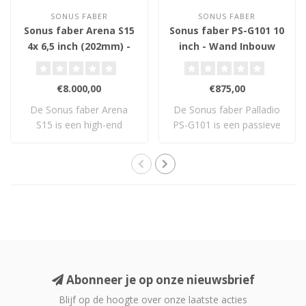
SONUS FABER
SONUS FABER
Sonus faber Arena S15
Sonus faber PS-G101 10
4x 6,5 inch (202mm) -
inch - Wand Inbouw
Wand Inbouw
Subwoofer
Subwoofer
€8.000,00
€875,00
De Sonus faber Arena
De Sonus faber Palladio
S15 is een high-end
PS-G101 is een passieve
wandinbouwsubwoofer..
10" in-wall ..
Abonneer je op onze nieuwsbrief
Blijf op de hoogte over onze laatste acties