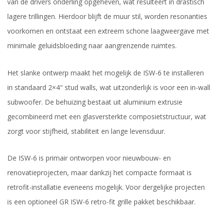
van de drivers onderling opgeheven, wat resulteert in drastisch
lagere trillingen. Hierdoor blijft de muur stil, worden resonanties
voorkomen en ontstaat een extreem schone laagweergave met
minimale geluidsbloeding naar aangrenzende ruimtes.
Het slanke ontwerp maakt het mogelijk de ISW-6 te installeren
in standaard 2×4" stud walls, wat uitzonderlijk is voor een in-wall
subwoofer. De behuizing bestaat uit aluminium extrusie
gecombineerd met een glasversterkte composietstructuur, wat
zorgt voor stijfheid, stabiliteit en lange levensduur.
De ISW-6 is primair ontworpen voor nieuwbouw- en
renovatieprojecten, maar dankzij het compacte formaat is
retrofit-installatie eveneens mogelijk. Voor dergelijke projecten
is een optioneel GR ISW-6 retro-fit grille pakket beschikbaar.