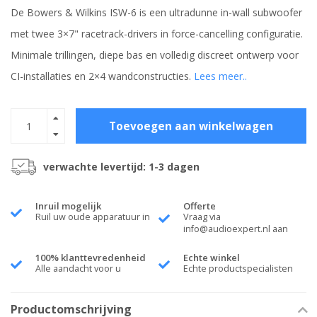
De Bowers & Wilkins ISW-6 is een ultradunne in-wall subwoofer
met twee 3×7" racetrack-drivers in force-cancelling configuratie.
Minimale trillingen, diepe bas en volledig discreet ontwerp voor
CI-installaties en 2×4 wandconstructies.
Lees meer..
Toevoegen aan winkelwagen
verwachte levertijd: 1-3 dagen
Inruil mogelijk
Offerte
Ruil uw oude apparatuur in
Vraag via
info@audioexpert.nl
aan
100% klanttevredenheid
Echte winkel
Alle aandacht voor u
Echte productspecialisten
Productomschrijving