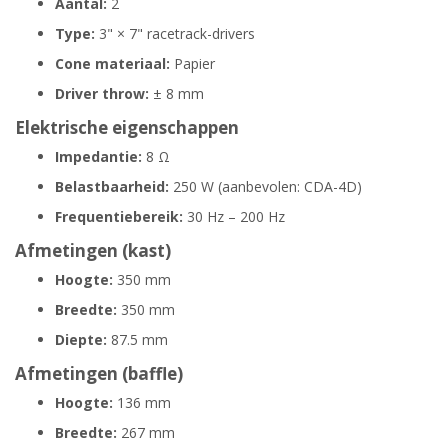
Aantal:
2
Type:
3" × 7" racetrack-drivers
Cone materiaal:
Papier
Driver throw:
± 8 mm
Elektrische eigenschappen
Impedantie:
8 Ω
Belastbaarheid:
250 W (aanbevolen: CDA-4D)
Frequentiebereik:
30 Hz – 200 Hz
Afmetingen (kast)
Hoogte:
350 mm
Breedte:
350 mm
Diepte:
87.5 mm
Afmetingen (baffle)
Hoogte:
136 mm
Breedte:
267 mm