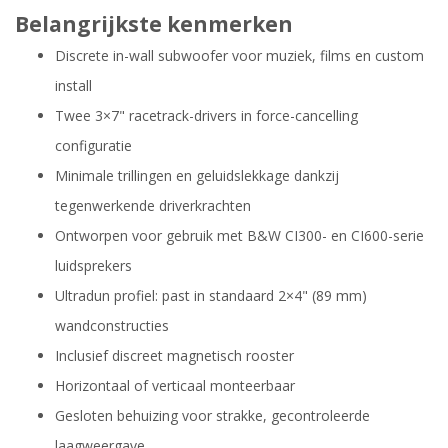
Belangrijkste kenmerken
Discrete in-wall subwoofer voor muziek, films en custom
install
Twee 3×7" racetrack-drivers in force-cancelling
configuratie
Minimale trillingen en geluidslekkage dankzij
tegenwerkende driverkrachten
Ontworpen voor gebruik met B&W CI300- en CI600-serie
luidsprekers
Ultradun profiel: past in standaard 2×4" (89 mm)
wandconstructies
Inclusief discreet magnetisch rooster
Horizontaal of verticaal monteerbaar
Gesloten behuizing voor strakke, gecontroleerde
laagweergave