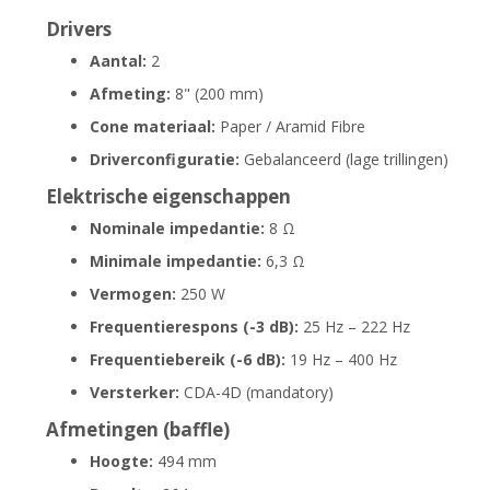
Drivers
Aantal:
2
Afmeting:
8" (200 mm)
Cone materiaal:
Paper / Aramid Fibre
Driverconfiguratie:
Gebalanceerd (lage trillingen)
Elektrische eigenschappen
Nominale impedantie:
8 Ω
Minimale impedantie:
6,3 Ω
Vermogen:
250 W
Frequentierespons (-3 dB):
25 Hz – 222 Hz
Frequentiebereik (-6 dB):
19 Hz – 400 Hz
Versterker:
CDA-4D (mandatory)
Afmetingen (baffle)
Hoogte:
494 mm