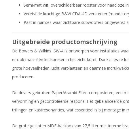
Semi-mat wit, overschilderbaar rooster voor naadloze in
Vereist de krachtige B&W CDA-4D versterker (mandator
Past in ruimtes waar zichtbare subwoofers ongewenst zi
Uitgebreide productomschrijving
De Bowers & Wilkins ISW-4 is ontworpen voor installaties waa
er ook maar één luidspreker in het zicht komt. Dankzij twee l
grote hoeveelheden lucht verplaatsen en daarmee indrukwekk
produceren.
De drivers gebruiken Paper/Aramid Fibre-composieten, een mate
vervorming en gecontroleerde respons. Het gebalanceerde on
trillingen en kastresonanties, wat essentieel is bij montage i
De grote gesloten MDF-backbox van 27,5 liter met interne bra