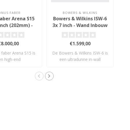
ONUS FABER
BOWERS & WILKINS
aber Arena S15
Bowers & Wilkins ISW-6
So
 inch (202mm) -
3x 7 inch - Wand Inbouw
nd Inbouw
Subwoofer
ubwoofer
€8.000,00
€1.599,00
faber Arena S15 is
De Bowers & Wilkins ISW-6 is
De
en high-end
een ultradunne in-wall
G1
bouwsubwoofer..
subwoofe..