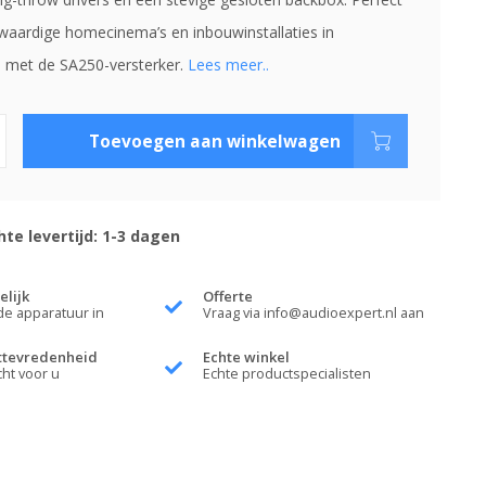
aardige homecinema’s en inbouwinstallaties in
 met de SA250-versterker.
Lees meer..
Toevoegen aan winkelwagen
te levertijd: 1-3 dagen
elijk
Offerte
de apparatuur in
Vraag via
info@audioexpert.nl
aan
ttevredenheid
Echte winkel
cht voor u
Echte productspecialisten