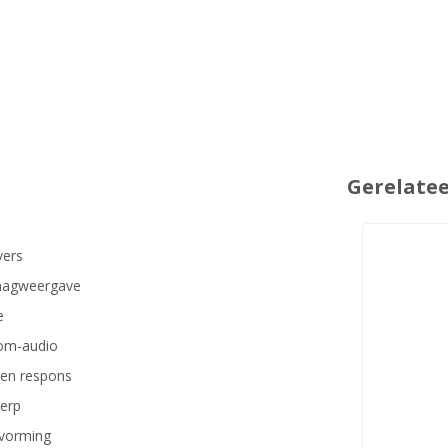
Gerelate
vers
laagweergave
e
oom-audio
 en respons
werp
rvorming