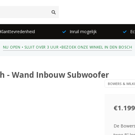
lanttevredenheid
Inruil mogelijk
Ec
NU OPEN • SLUIT OVER 3 UUR •
BEZOEK ONZE WINKEL IN DEN BOSCH
nch - Wand Inbouw Subwoofer
BOWERS & WILK
€1.199
De Bowers 
twee 8" lo