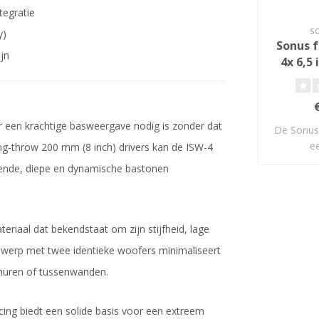
tegratie
S
y)
Sonus f
jn
4x 6,5
Wa
S
r een krachtige basweergave nodig is zonder dat
De Sonus 
e
ong-throw 200 mm (8 inch) drivers kan de ISW-4
wandin
ende, diepe en dynamische bastonen
riaal dat bekendstaat om zijn stijfheid, lage
twerp met twee identieke woofers minimaliseert
n muren of tussenwanden.
cing biedt een solide basis voor een extreem