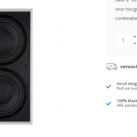
voor hoogw
combinatie
verwach
Inruil mog
Ruil uw ou
100% klan
Alle aanda