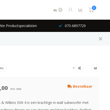
0
NL
hte Productspecialisten
073-6897729
INS
,00
Bestelbaar
Incl. btw
& Wilkins ISW-4 is een krachtige in-wall subwoofer met
ng-throw drivers en een stevige gesloten backbox. Perfect