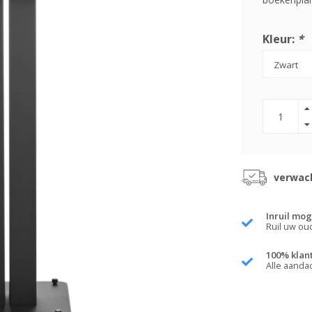
Kleur:
*
verwach
Inruil mog
Ruil uw ou
100% klan
Alle aanda