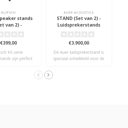
KLIPSCH
AUER ACOUSTICS
speaker stands
STAND (Set van 2) -
S
et van 2) -
Luidsprekerstands
prekerstands
€399,00
€3.900,00
psch KS-serie
De Auer luidsprekerstand is
El
tands zijn perfect
speciaal ontwikkeld voor de
me
 je boekenpl..
Vers..