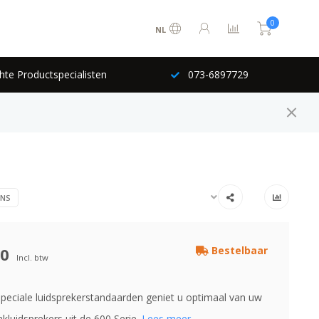
0
NL
hte Productspecialisten
073-6897729
INS
00
Bestelbaar
Incl. btw
peciale luidsprekerstandaarden geniet u optimaal van uw
kluidsprekers uit de 600 Serie.
Lees meer..