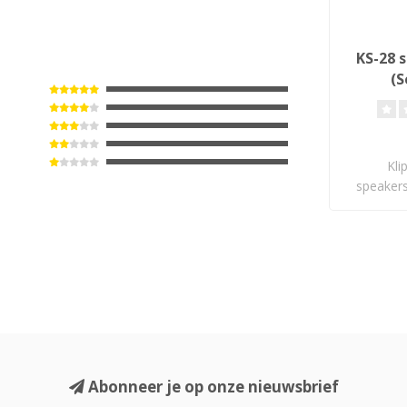
KS-28 
(S
Luids
Kli
speakers
voor
Abonneer je op onze nieuwsbrief