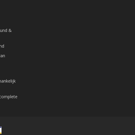
ound &
and
van
ankelijk
 complete