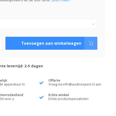
Toevoegen aan winkelwagen
te levertijd: 2-5 dagen
elijk
Offerte
de apparatuur in
Vraag via
info@audioexpert.nl
aan
ttevredenheid
Echte winkel
cht voor u
Echte productspecialisten