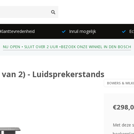
lanttevredenheid
Inruil mogelijk
Ec
NU OPEN • SLUIT OVER 2 UUR •
BEZOEK ONZE WINKEL IN DEN BOSCH
 van 2) - Luidsprekerstands
BOWERS & WILK
€298,
Met deze s
boekenplan