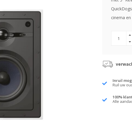
QuickDogs™
cinema en h
verwach
Inruil mog
Ruil uw ou
100% klan
Alle aanda