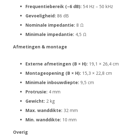
Frequentiebereik (–6 dB):
54 Hz – 50 kHz
Gevoeligheid:
86 dB
Nominale impedantie:
8 Ω
Minimale impedantie:
4,5 Ω
Afmetingen & montage
Externe afmetingen (B × H):
19,1 × 26,4 cm
Montageopening (B × H):
15,3 × 22,8 cm
Minimale inbouwdiepte:
9,5 cm
Protrusie:
4 mm
Gewicht:
2 kg
Max. wanddikte:
32 mm
Min. wanddikte:
10 mm
Overig