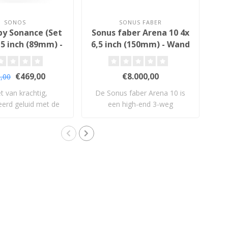
SONOS
SONUS FABER
 by Sonance (Set
Sonus faber Arena 10 4x
CS
,5 inch (89mm) -
6,5 inch (150mm) - Wand
nd Inbouw
Inbouw Luidspreker
idsprekers
€469,00
€8.000,00
,00
t van krachtig,
De Sonus faber Arena 10 is
eerd geluid met de
een high-end 3-weg
nos In-Wal..
wandinbouwluid..