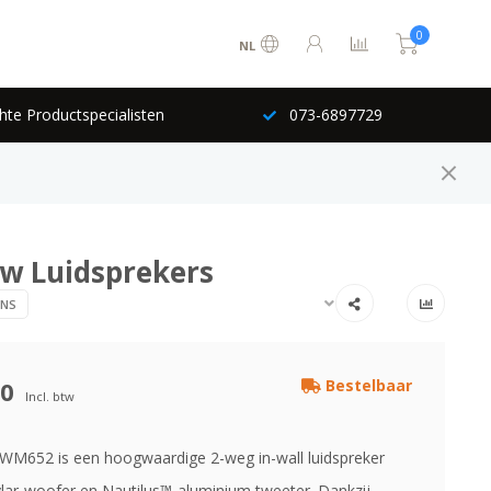
0
NL
hte Productspecialisten
073-6897729
uw Luidsprekers
INS
00
Bestelbaar
Incl. btw
M652 is een hoogwaardige 2-weg in-wall luidspreker
lar-woofer en Nautilus™-aluminium tweeter. Dankzij