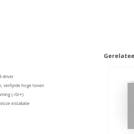
Gerelate
-driver
, verfijnde hoge tonen
ming (-/0/+)
oze installatie