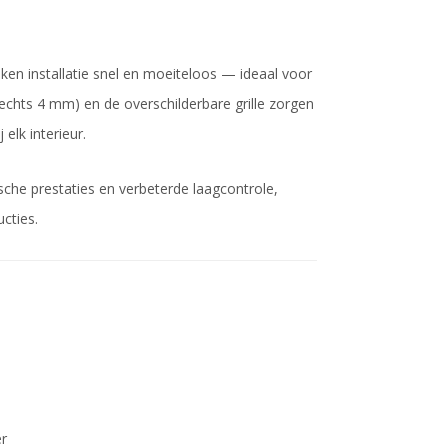
en installatie snel en moeiteloos — ideaal voor
slechts 4 mm) en de overschilderbare grille zorgen
elk interieur.
che prestaties en verbeterde laagcontrole,
cties.
r