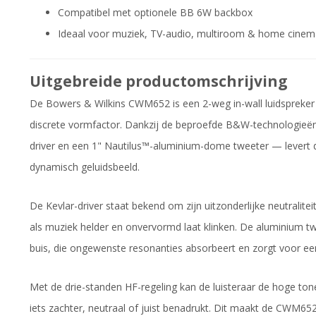
Compatibel met optionele BB 6W backbox
Ideaal voor muziek, TV-audio, multiroom & home cinem
Uitgebreide productomschrijving
De Bowers & Wilkins CWM652 is een 2-weg in-wall luidspreker 
discrete vormfactor. Dankzij de beproefde B&W-technologie
driver en een 1" Nautilus™-aluminium-dome tweeter — levert
dynamisch geluidsbeeld.
De Kevlar-driver staat bekend om zijn uitzonderlijke neutralit
als muziek helder en onvervormd laat klinken. De aluminium tw
buis, die ongewenste resonanties absorbeert en zorgt voor e
Met de drie-standen HF-regeling kan de luisteraar de hoge to
iets zachter, neutraal of juist benadrukt. Dit maakt de CWM6