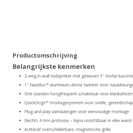
Productomschrijving
Belangrijkste kenmerken
2-weg in-wall luidspreker met geweven 5" Kevlar-bas/mid
1" Nautilus™ aluminium-dome tweeter voor nauwkeurige
Drie-standen hoogfrequent-schakelaar voor klankafstem
QuickDogs™ montagesysteem voor snelle, gereedschapsl
Plug-and-play aansluitingen voor eenvoudige montage
Slechts 4 mm protrusie – bijna onzichtbaar in elke wand
Achteraf overschilderbare, magnetische grille