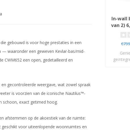
a
In-wall
van 2) 6
Wa
Lu
die gebouwd is voor hoge prestaties in een
€799
ën — waaronder een geweven Kevlar-bas/mid-
Genie
geïntegr
 de CWM652 een open, gedetailleerd en
So
eit en gecontroleerde weergave, wat zowel spraak
eeter is voorzien van de iconische Nautilus™-
en schoon, exact getimed hoog.
nen afstemmen op de akoestiek van de ruimte:
52 geschikt voor uiteenlopende woonruimtes en