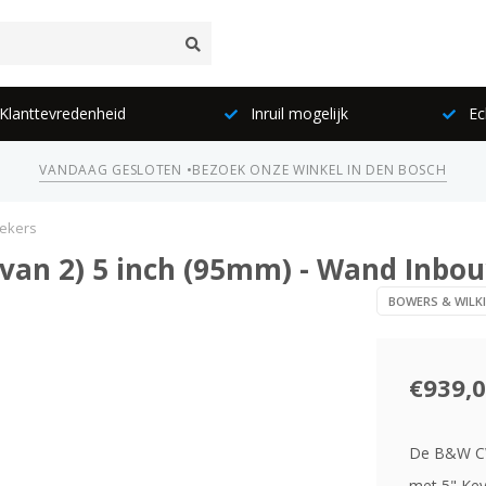
lanttevredenheid
Inruil mogelijk
Ec
VANDAAG GESLOTEN •
BEZOEK ONZE WINKEL IN DEN BOSCH
rekers
van 2) 5 inch (95mm) - Wand Inbo
BOWERS & WILK
€939,
De B&W CW
met 5" Kev