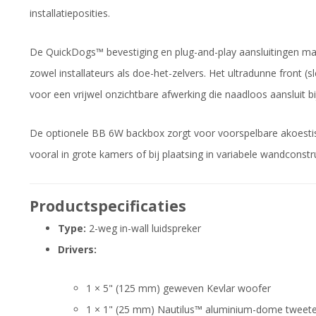
installatieposities.
De QuickDogs™ bevestiging en plug-and-play aansluitingen mak
zowel installateurs als doe-het-zelvers. Het ultradunne front (
voor een vrijwel onzichtbare afwerking die naadloos aansluit bij 
De optionele BB 6W backbox zorgt voor voorspelbare akoestis
vooral in grote kamers of bij plaatsing in variabele wandconstru
Productspecificaties
Type:
2-weg in-wall luidspreker
Drivers:
1 × 5" (125 mm) geweven Kevlar woofer
1 × 1" (25 mm) Nautilus™ aluminium-dome tweete