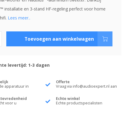
 installatie en 3-stand HF-regeling perfect voor home
ifi.
Lees meer..
Toevoegen aan winkelwagen
te levertijd: 1-3 dagen
elijk
Offerte
de apparatuur in
Vraag via
info@audioexpert.nl
aan
ttevredenheid
Echte winkel
cht voor u
Echte productspecialisten