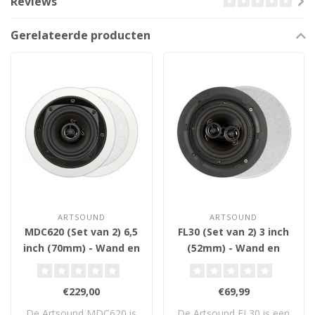
Reviews
Gerelateerde producten
ARTSOUND
ARTSOUND
MDC620 (Set van 2) 6,5
FL30 (Set van 2) 3 inch
inch (70mm) - Wand en
(52mm) - Wand en
Plafond Inbouw
Plafond Inbouw
Luidsprekers
Luidsprekers
€229,00
€69,99
De Artsound MDC620 is
De Artsound FL30 is een