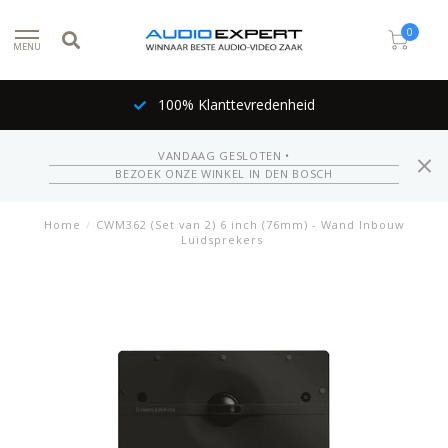
0
MENU
100% Klanttevredenheid
VANDAAG GESLOTEN •
BEZOEK ONZE WINKEL IN DEN BOSCH
Home
/
CWM362 (Set van 2) 6 inch (76mm) - Wand Inbouw
Luidsprekers