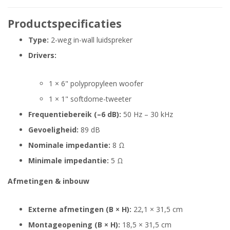
Productspecificaties
Type:
2-weg in-wall luidspreker
Drivers:
1 × 6" polypropyleen woofer
1 × 1" softdome-tweeter
Frequentiebereik (–6 dB):
50 Hz – 30 kHz
Gevoeligheid:
89 dB
Nominale impedantie:
8 Ω
Minimale impedantie:
5 Ω
Afmetingen & inbouw
Externe afmetingen (B × H):
22,1 × 31,5 cm
Montageopening (B × H):
18,5 × 31,5 cm