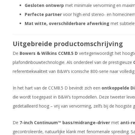
Gesloten ontwerp
met minimale vervorming en maxima
Perfecte partner
voor high-end stereo- en homecinema
Mat witte, overschilderbare afwerking
met subtiele
Uitgebreide productomschrijving
De
Bowers & Wilkins CCM8.5 D
vertegenwoordigt het hoogte
plafondinbouwtechnologie. Als onderdeel van de prestigieuze
referentiekwaliteit van B&W’s iconische 800-serie naar volledig 
In het hart van de CCM8.5 D bevindt zich een
ontkoppelde D
die wordt toegepast in B&W’s topmodellen. Deze tweeter leve
gedetailleerd hoog – vrij van vervorming, zelfs bij de hoogste 
De
7-inch Continuum™ bass/midrange-driver
met
anti-r
gecontroleerde, natuurlijke klank met fenomenale spreiding. S