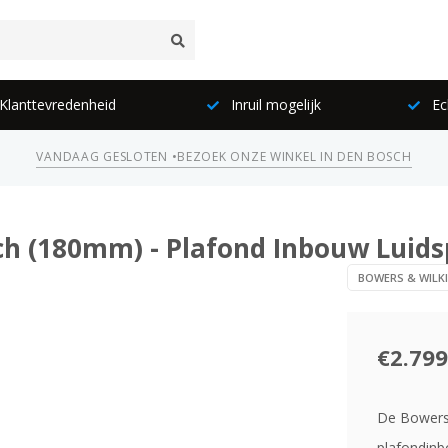
lanttevredenheid
Inruil mogelijk
Ec
VANDAAG GESLOTEN •
BEZOEK ONZE WINKEL IN DEN BOSCH
ch (180mm) - Plafond Inbouw Luids
BOWERS & WILK
€2.799
De Bowers 
plafondin