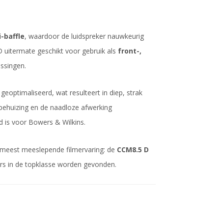
-baffle
, waardoor de luidspreker nauwkeurig
D uitermate geschikt voor gebruik als
front-,
ssingen.
eoptimaliseerd, wat resulteert in diep, strak
behuizing en de naadloze afwerking
 is voor Bowers & Wilkins.
 meest meeslepende filmervaring: de
CCM8.5 D
kers in de topklasse worden gevonden.