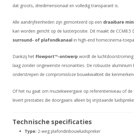
dat groots, driedimensionaal en volledig transparant is.
Alle aandrijfeenheden zijn gemonteerd op een
draaibare mini
kan worden gericht op de luisterpositie. Dit maakt de CCM8.5 
surround- of plafondkanaal
in high-end homecinema-toepa
Dankzij het
Flowport™-ontwerp
wordt de luchtdoorstroming g
laag zonder ongewenste resonanties. De robuuste aluminium 
onderstrepen de compromisloze bouwkwaliteit die kenmerkend
Of het nu gaat om muziekweergave op referentieniveau of de
levert prestaties die doorgaans alleen bij vrijstaande luidspre
Technische specificaties
Type:
2-weg plafondinbouwluidspreker