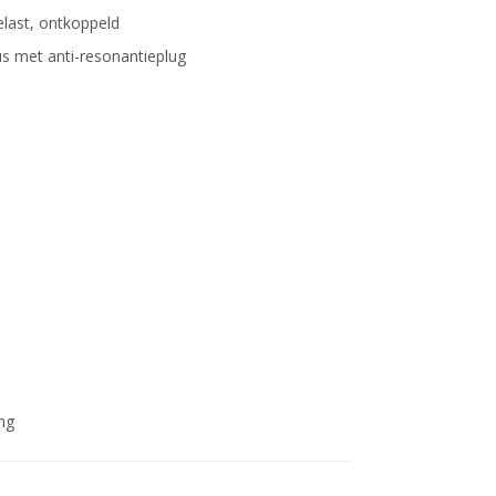
last, ontkoppeld
 met anti-resonantieplug
ng