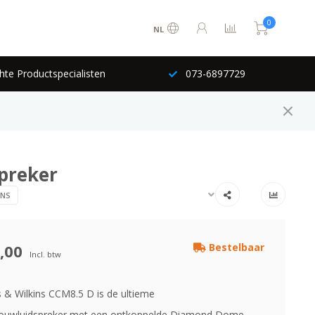
0
NL
hte Productspecialisten
073-6897729
preker
INS
,00
Bestelbaar
Incl. btw
& Wilkins CCM8.5 D is de ultieme
bouwluidspreker met een ontkoppelde Diamond Dome-