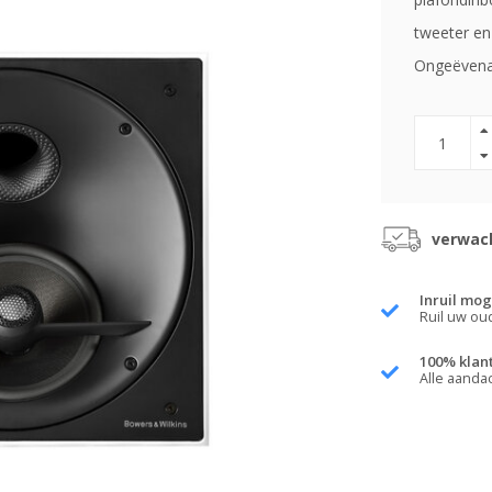
tweeter en
Ongeëvenaa
verwach
Inruil mog
Ruil uw ou
100% klan
Alle aanda