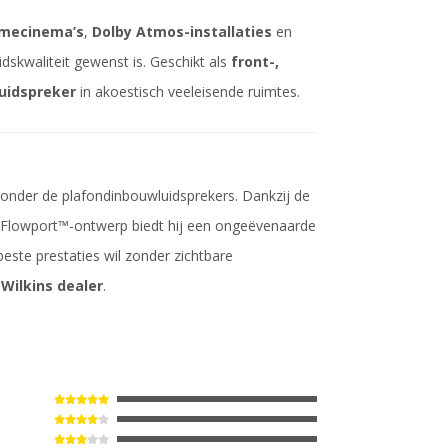
omecinema’s
,
Dolby Atmos-installaties
en
skwaliteit gewenst is. Geschikt als
front-,
uidspreker
in akoestisch veeleisende ruimtes.
 onder de plafondinbouwluidsprekers. Dankzij de
 Flowport™-ontwerp biedt hij een ongeëvenaarde
beste prestaties wil zonder zichtbare
Wilkins dealer
.