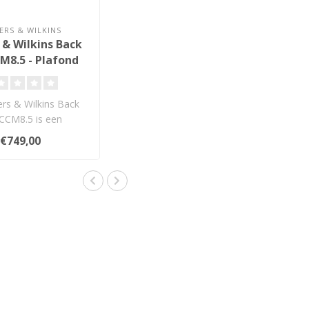
RS & WILKINS
& Wilkins Back
M8.5 - Plafond
nbouwbox
rs & Wilkins Back
CCM8.5 is een
rdige inbouwbox
€749,00
worpen voor..