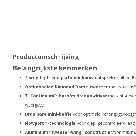
Productomschrijving
Belangrijkste kenmerken
2-weg high-end plafondinbouwluidspreker
uit de B
Ontkoppelde Diamond Dome-tweeter
met Nautilus™-
7” Continuum™ bass/midrange-driver
met anti-reson
weergave
Draaibare mini-baffle
voor optimale richtingsgevoeligh
Flowport™-technologie
voor diep, gecontroleerd laa
Aluminium “tweeter-wing” constructie
voor maximal