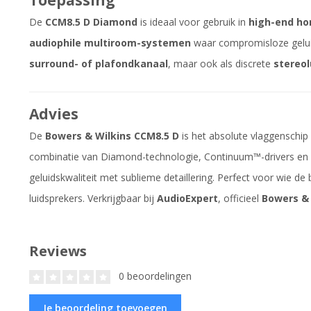
De
CCM8.5 D Diamond
is ideaal voor gebruik in
high-end h
audiophile multiroom-systemen
waar compromisloze geluid
surround- of plafondkanaal
, maar ook als discrete
stereol
Advies
De
Bowers & Wilkins CCM8.5 D
is het absolute vlaggenschip
combinatie van Diamond-technologie, Continuum™-drivers en
geluidskwaliteit met sublieme detaillering. Perfect voor wie de 
luidsprekers. Verkrijgbaar bij
AudioExpert
, officieel
Bowers & 
Reviews
0 beoordelingen
Je beoordeling toevoegen