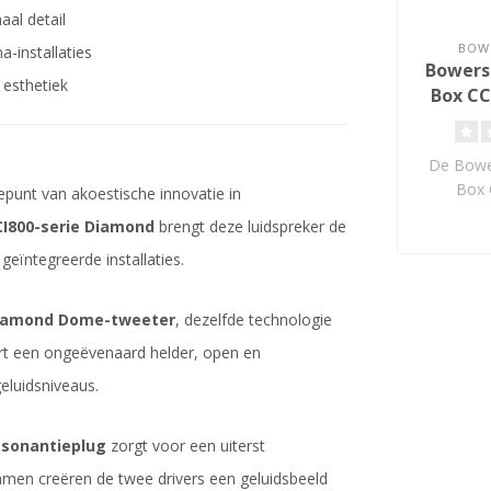
al detail
BOWE
-installaties
Bowers 
 esthetiek
Box CC
I
De Bowe
Box 
punt van akoestische innovatie in
hoogwaa
CI800-serie Diamond
brengt deze luidspreker de
ont
geïntegreerde installaties.
iamond Dome-tweeter
, dezelfde technologie
rt een ongeëvenaard helder, open en
geluidsniveaus.
esonantieplug
zorgt voor een uiterst
amen creëren de twee drivers een geluidsbeeld