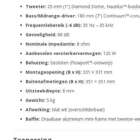
Tweeter:
25 mm (1”) Diamond Dome, Nautilus™-buisbe
Bass/Midrange-driver:
180 mm (7”) Continuum™-conus
Frequentiebereik (-6 dB):
35 Hz – 35 kHz
Gevoeligheid:
88 dB
Nominale impedantie:
8 ohm
Aanbevolen versterkervermogen:
120 W
Behuizing:
Gesloten (Flowport™-ontwerp)
Montageopening (B x H):
331 × 331 mm
Buitenafmetingen (B x H):
351 × 351 mm
Uitsteekdiepte:
8 mm
Gewicht:
5 kg
Afwerking:
Mat wit (overschilderbaar)
Baffle:
Draaibaar aluminium mini-frame met tweeter-wi
Toepassing