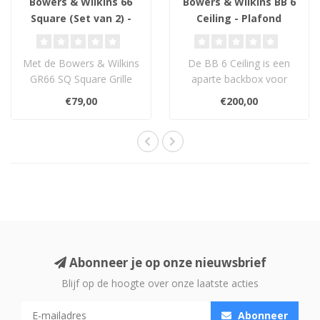
Bowers & Wilkins 66
Bowers & Wilkins BB 6
Square (Set van 2) -
Ceiling - Plafond
Grille Assembly
Inbouwbox
Met de Bowers & Wilkins
De BB 6 Ceiling is een
GR66 SQ Square Grille
aparte backbox voor
Assembly maak je ronde
Bowers & Wilkins
€79,00
€200,00
inbouwluids..
CCM36x-, CCM38x-, CC..
Abonneer je op onze nieuwsbrief
Blijf op de hoogte over onze laatste acties
Abonneer