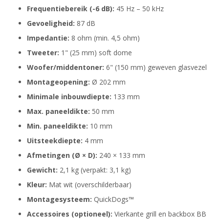
Frequentiebereik (-6 dB):
45 Hz – 50 kHz
Gevoeligheid:
87 dB
Impedantie:
8 ohm (min. 4,5 ohm)
Tweeter:
1" (25 mm) soft dome
Woofer/middentoner:
6" (150 mm) geweven glasvezel
Montageopening:
Ø 202 mm
Minimale inbouwdiepte:
133 mm
Max. paneeldikte:
50 mm
Min. paneeldikte:
10 mm
Uitsteekdiepte:
4 mm
Afmetingen (Ø × D):
240 × 133 mm
Gewicht:
2,1 kg (verpakt: 3,1 kg)
Kleur:
Mat wit (overschilderbaar)
Montagesysteem:
QuickDogs™
Accessoires (optioneel):
Vierkante grill en backbox BB