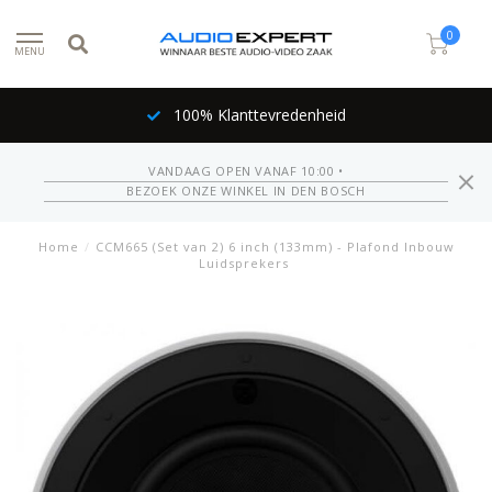
0
MENU
100% Klanttevredenheid
VANDAAG OPEN VANAF 10:00 •
BEZOEK ONZE WINKEL IN DEN BOSCH
Home
/
CCM665 (Set van 2) 6 inch (133mm) - Plafond Inbouw
Luidsprekers