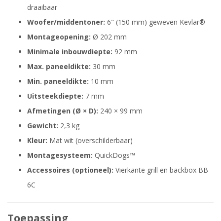
draaibaar
Woofer/middentoner:
6" (150 mm) geweven Kevlar®
Montageopening:
Ø 202 mm
Minimale inbouwdiepte:
92 mm
Max. paneeldikte:
30 mm
Min. paneeldikte:
10 mm
Uitsteekdiepte:
7 mm
Afmetingen (Ø × D):
240 × 99 mm
Gewicht:
2,3 kg
Kleur:
Mat wit (overschilderbaar)
Montagesysteem:
QuickDogs™
Accessoires (optioneel):
Vierkante grill en backbox BB
6C
Toepassing