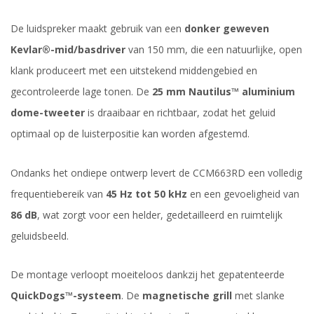
De luidspreker maakt gebruik van een
donker geweven
Kevlar®-mid/basdriver
van 150 mm, die een natuurlijke, open
klank produceert met een uitstekend middengebied en
gecontroleerde lage tonen. De
25 mm Nautilus™ aluminium
dome-tweeter
is draaibaar en richtbaar, zodat het geluid
optimaal op de luisterpositie kan worden afgestemd.
Ondanks het ondiepe ontwerp levert de CCM663RD een volledig
frequentiebereik van
45 Hz tot 50 kHz
en een gevoeligheid van
86 dB
, wat zorgt voor een helder, gedetailleerd en ruimtelijk
geluidsbeeld.
De montage verloopt moeiteloos dankzij het gepatenteerde
QuickDogs™-systeem
. De
magnetische grill
met slanke