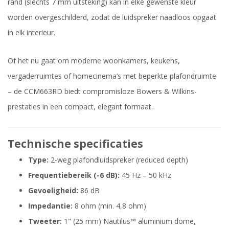
rand (slechts 7 mm uitsteking) kan in elke gewenste kleur
worden overgeschilderd, zodat de luidspreker naadloos opgaat
in elk interieur.
Of het nu gaat om moderne woonkamers, keukens,
vergaderruimtes of homecinema’s met beperkte plafondruimte
– de CCM663RD biedt compromisloze Bowers & Wilkins-
prestaties in een compact, elegant formaat.
Technische specificaties
Type:
2-weg plafondluidspreker (reduced depth)
Frequentiebereik (-6 dB):
45 Hz – 50 kHz
Gevoeligheid:
86 dB
Impedantie:
8 ohm (min. 4,8 ohm)
Tweeter:
1" (25 mm) Nautilus™ aluminium dome,