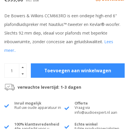
Incl. btw
De Bowers & Wilkins CCM663RD is een ondiepe high-end 6"
plafondluidspreker met Nautilus™-tweeter en Kevlar®-woofer.
Slechts 92 mm diep, ideaal voor plafonds met beperkte
inbouwruimte, zonder concessie aan geluidskwaliteit.
Lees
meer..
Toevoegen aan winkelwagen
verwachte levertijd: 1-3 dagen
Inruil mogelijk
Offerte
Ruil uw oude apparatuur in
Vraag via
info@audioexpert.nl
aan
100% klanttevredenheid
Echte winkel
Alle aandacht voor u
Echte productspecialisten