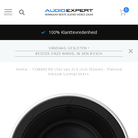
0
MENU
100% Klanttevredenheid
VANDAAG GESLOTEN •
BEZOEK ONZE WINKEL IN DEN BOSCH
Home
/
CCM663 RD (Set van 2) 6 inch (92mm) - Plafond
Inbouw Luidsprekers