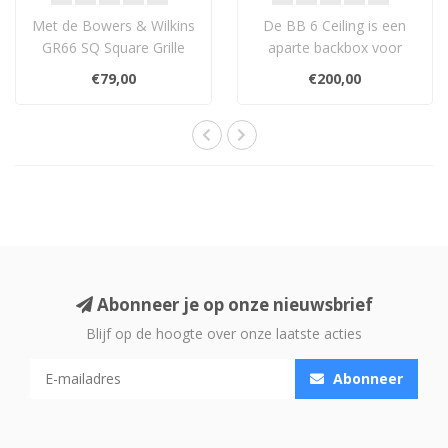
Met de Bowers & Wilkins
De BB 6 Ceiling is een
GR66 SQ Square Grille
aparte backbox voor
Assembly maak je ronde
Bowers & Wilkins
€79,00
€200,00
inbouwluids..
CCM36x-, CCM38x-, CC..
Abonneer je op onze nieuwsbrief
Blijf op de hoogte over onze laatste acties
Abonneer