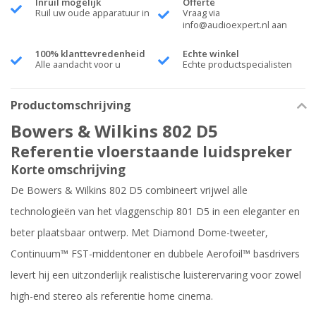
Inruil mogelijk
Offerte
Ruil uw oude apparatuur in
Vraag via
info@audioexpert.nl
aan
100% klanttevredenheid
Echte winkel
Alle aandacht voor u
Echte productspecialisten
Productomschrijving
Bowers & Wilkins 802 D5
Referentie vloerstaande luidspreker
Korte omschrijving
De Bowers & Wilkins 802 D5 combineert vrijwel alle
technologieën van het vlaggenschip 801 D5 in een eleganter en
beter plaatsbaar ontwerp. Met Diamond Dome-tweeter,
Continuum™ FST-middentoner en dubbele Aerofoil™ basdrivers
levert hij een uitzonderlijk realistische luisterervaring voor zowel
high-end stereo als referentie home cinema.