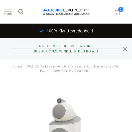
0
MENU
Inruil mogelijk
NU OPEN • SLUIT OVER 6 UUR •
BEZOEK ONZE WINKEL IN DEN BOSCH
Home
/
802 D5 Referentie Vloerstaande Luidsprekers (Per
Paar) | 800 Series Diamond