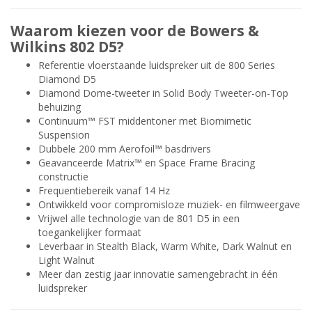
Waarom kiezen voor de Bowers &
Wilkins 802 D5?
Referentie vloerstaande luidspreker uit de 800 Series
Diamond D5
Diamond Dome-tweeter in Solid Body Tweeter-on-Top
behuizing
Continuum™ FST middentoner met Biomimetic
Suspension
Dubbele 200 mm Aerofoil™ basdrivers
Geavanceerde Matrix™ en Space Frame Bracing
constructie
Frequentiebereik vanaf 14 Hz
Ontwikkeld voor compromisloze muziek- en filmweergave
Vrijwel alle technologie van de 801 D5 in een
toegankelijker formaat
Leverbaar in Stealth Black, Warm White, Dark Walnut en
Light Walnut
Meer dan zestig jaar innovatie samengebracht in één
luidspreker