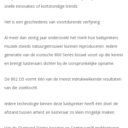
snelle innovaties of kortstondige trends.
Het is een geschiedenis van voortdurende verfijning.
Al meer dan zestig jaar onderzoekt het merk hoe luidsprekers
muziek steeds natuurgetrouwer kunnen reproduceren. Iedere
generatie van de iconische 800 Series bouwt voort op die kennis
en brengt luisteraars dichter bij de oorspronkelijke opname.
De 802 D5 vormt één van de meest indrukwekkende resultaten
van die zoektocht.
Iedere technologie binnen deze luidspreker heeft één doel: de
afstand tussen artiest en luisteraar zo klein mogelijk maken.
Van de Diamond Dome-tweeter en Continuum™ middentoner