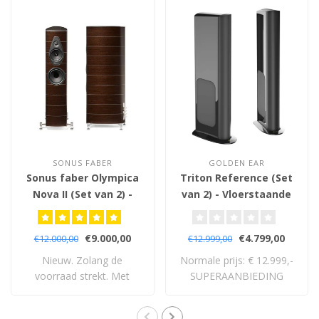
SONUS FABER
GOLDEN EAR
Sonus faber Olympica
Triton Reference (Set
Nova II (Set van 2) -
van 2) - Vloerstaande
Vloerstaande
Luidsprekers
Luidsprekers
€9.000,00
€4.799,00
€12.000,00
€12.999,00
Nieuw. Zolang de
Normale prijs: € 12.999,-
voorraad strekt. Met
SUPERAANBIEDING
volledige 5 jaar garan..