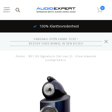
0
MENU
100% Klanttevredenheid
VANDAAG OPEN VANAF 10:00 •
BEZOEK ONZE WINKEL IN DEN BOSCH
Home
/
801 D4 Signature (Set van 2) - Vloerstaande
Luidsprekers