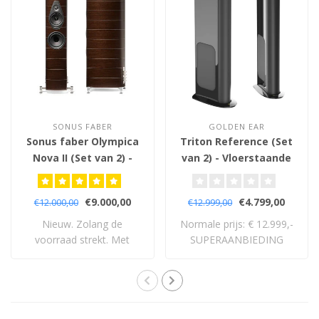
SONUS FABER
GOLDEN EAR
Sonus faber Olympica
Triton Reference (Set
Nova II (Set van 2) -
van 2) - Vloerstaande
Vloerstaande
Luidsprekers
Luidsprekers
€9.000,00
€4.799,00
€12.000,00
€12.999,00
Nieuw. Zolang de
Normale prijs: € 12.999,-
voorraad strekt. Met
SUPERAANBIEDING
volledige 5 jaar garan..