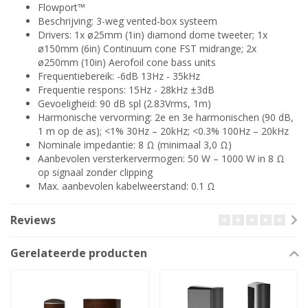
Flowport™
Beschrijving: 3-weg vented-box systeem
Drivers: 1x ø25mm (1in) diamond dome tweeter; 1x
ø150mm (6in) Continuum cone FST midrange; 2x
ø250mm (10in) Aerofoil cone bass units
Frequentiebereik: -6dB 13Hz - 35kHz
Frequentie respons: 15Hz - 28kHz ±3dB
Gevoeligheid: 90 dB spl (2.83Vrms, 1m)
Harmonische vervorming: 2e en 3e harmonischen (90 dB,
1 m op de as); <1% 30Hz – 20kHz; <0.3% 100Hz – 20kHz
Nominale impedantie: 8 Ω (minimaal 3,0 Ω)
Aanbevolen versterkervermogen: 50 W – 1000 W in 8 Ω
op signaal zonder clipping
Max. aanbevolen kabelweerstand: 0.1 Ω
Reviews
Gerelateerde producten