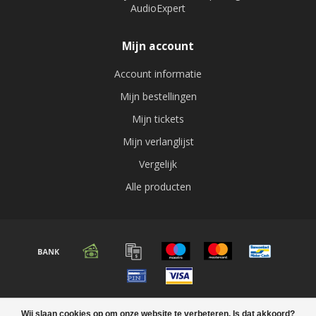
AudioExpert
Mijn account
Account informatie
Mijn bestellingen
Mijn tickets
Mijn verlanglijst
Vergelijk
Alle producten
© Copyright 2026 Audio expert
Wij slaan cookies op om onze website te verbeteren. Is dat akkoord?