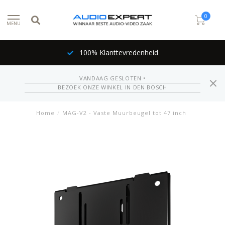
0
MENU
100% Klanttevredenheid
VANDAAG GESLOTEN •
BEZOEK ONZE WINKEL IN DEN BOSCH
Home
/
MAG-V2 - Vaste Muurbeugel tot 47 inch