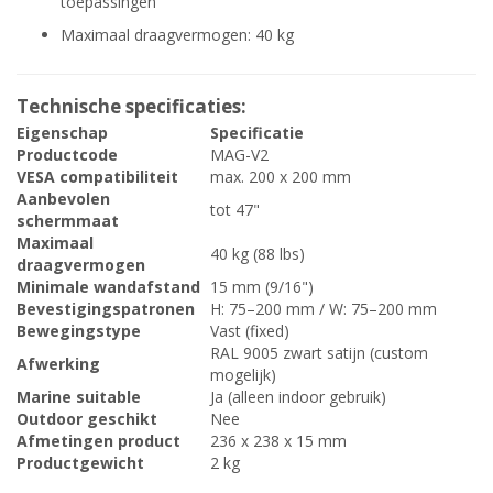
toepassingen
Maximaal draagvermogen: 40 kg
Technische specificaties:
Eigenschap
Specificatie
Productcode
MAG-V2
VESA compatibiliteit
max. 200 x 200 mm
Aanbevolen
tot 47"
schermmaat
Maximaal
40 kg (88 lbs)
draagvermogen
Minimale wandafstand
15 mm (9/16")
Bevestigingspatronen
H: 75–200 mm / W: 75–200 mm
Bewegingstype
Vast (fixed)
RAL 9005 zwart satijn (custom
Afwerking
mogelijk)
Marine suitable
Ja (alleen indoor gebruik)
Outdoor geschikt
Nee
Afmetingen product
236 x 238 x 15 mm
Productgewicht
2 kg