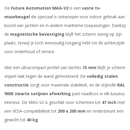
De
Future Automation MAG-V2
is een
vaste tv-
muurbeugel
die speciaal is ontworpen voor indoor gebruik aan
boord van jachten en in andere maritieme toepassingen. Dankzij
de
magnetische bevestiging
blijft het scherm stevig op zijn
plaats, terwijl je toch eenvoudig toegang hebt tot de achterzijde
voor onderhoud of service.
Met een ultracompact profiel van slechts
15 mm
blijft je scherm
vrijwel vlak tegen de wand gemonteerd. De
volledig stalen
constructie
zorgt voor maximale stabiliteit, en de stijlvolle
RAL
9005 zwarte satijnen afwerking
past naadloos in elk luxueus
interieur. De MAG-V2 is geschikt voor schermen tot
47 inch
met
een VESA-compatibiliteit tot
200 x 200 mm
en ondersteunt een
gewicht tot
40 kg
.