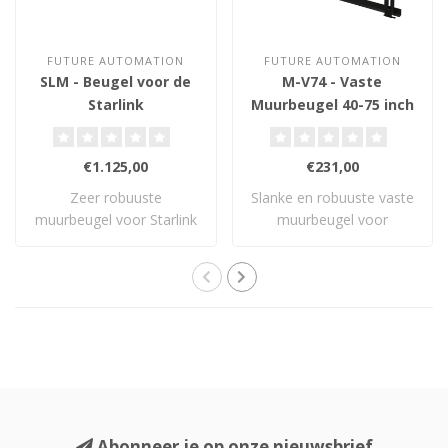
FUTURE AUTOMATION
FUTURE AUTOMATION
SLM - Beugel voor de
M-V74 - Vaste
Starlink
Muurbeugel 40-75 inch
schotelantenne
€1.125,00
€231,00
Zeer robuuste
Slanke en robuuste vaste
muurbeugel voor Starlink
muurbeugel voor
Flat High Performance..
schermen van 40" to..
Abonneer je op onze nieuwsbrief