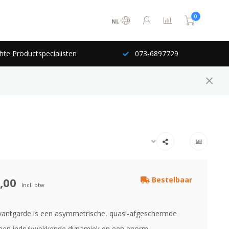
0
NL
hte Productspecialisten
073-6897729
,00
Bestelbaar
Incl. btw
antgarde is een asymmetrische, quasi-afgeschermde
 een indrukwekkende dynamiek en een enorm