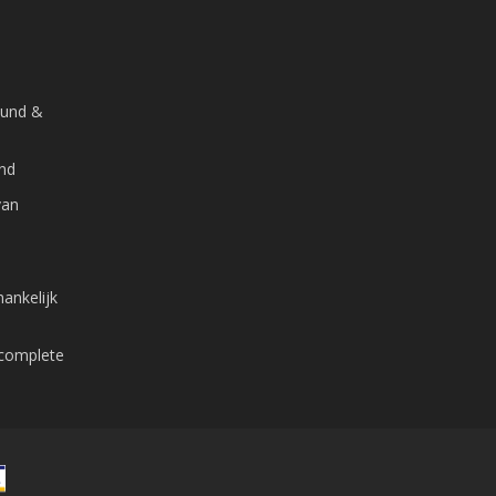
ound &
and
van
ankelijk
 complete