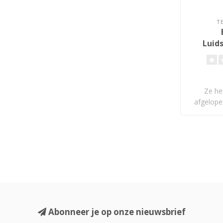
T
Luid
Ze he
afgelope
on
Abonneer je op onze nieuwsbrief