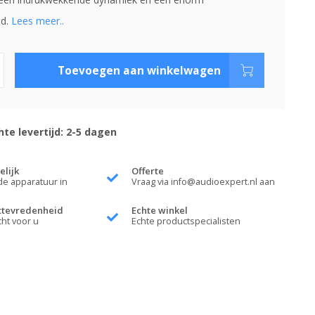
ld.
Lees meer..
Toevoegen aan winkelwagen
te levertijd: 2-5 dagen
elijk
Offerte
de apparatuur in
Vraag via
info@audioexpert.nl
aan
ttevredenheid
Echte winkel
cht voor u
Echte productspecialisten