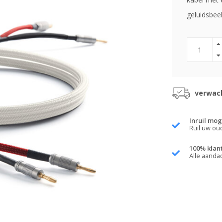
geluidsbee
verwach
Inruil mog
Ruil uw ou
100% klan
Alle aanda