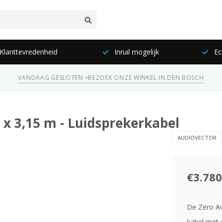
lanttevredenheid
Inruil mogelijk
Ec
VANDAAG GESLOTEN •
BEZOEK ONZE WINKEL IN DEN BOSCH
x 3,15 m - Luidsprekerkabel
AUDIOVECTOR
€3.780
De Zero Av
kabel met