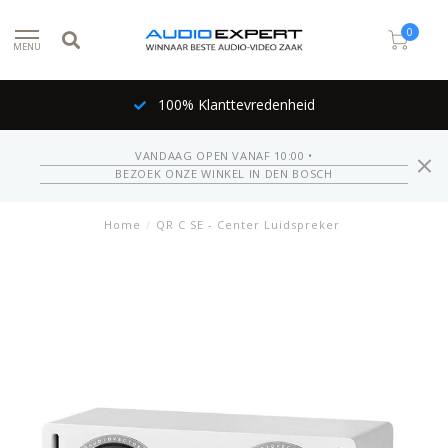
0
MENU
100% Klanttevredenheid
VANDAAG OPEN VANAF 10:00 •
BEZOEK ONZE WINKEL IN DEN BOSCH
Home
/
QR C SE - Center Luidspreker