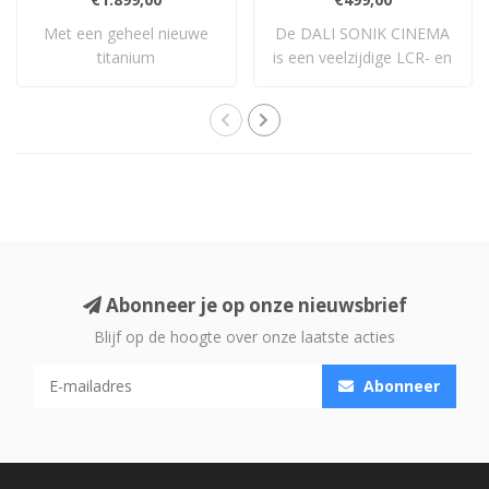
Met een geheel nieuwe
De DALI SONIK CINEMA
titanium
is een veelzijdige LCR- en
compressiedriver, 90x90
surroundluid..
gegot..
Abonneer je op onze nieuwsbrief
Blijf op de hoogte over onze laatste acties
Abonneer