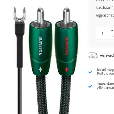
kostbaar f
eigenschap
verwach
Inruil mog
Ruil uw ou
100% klan
Alle aanda