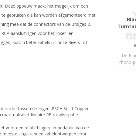
iteit. Deze opbouw maakt het mogelijk om een
T
bel te gebruiken die kan worden afgemonteerd met
Bla
kening mee dat de connectors van de Bridges &
Turntab
de RCA aansluitingen voor het linker- en
gen, kunt u beter kabels uit onze Rivers- of
De Bla
Phono-pl
n
nteractie tussen strengen. PSC+ Solid-Copper
aximaliseert lineaire RF-ruisdissipatie.
et voor een relatief lagere impedantie van de
 de meeste single-ended kabelontwerpen voor