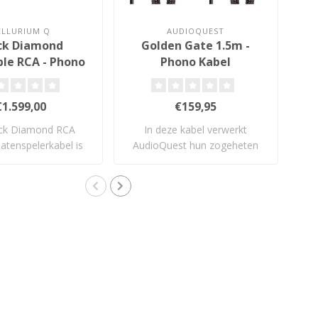
ELLURIUM Q
AUDIOQUEST
ck Diamond
Golden Gate 1.5m -
le RCA - Phono
Phono Kabel
Kabel
€1.599,00
€159,95
ck Diamond RCA
In deze kabel verwerkt
Dez
atenspelerkabel is
AudioQuest hun zogeheten
ve
iet voor ni..
PSC. Het zee..