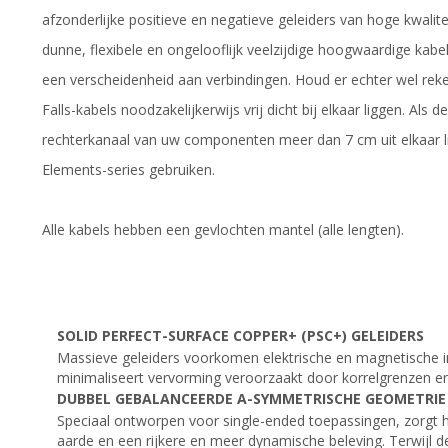
afzonderlijke positieve en negatieve geleiders van hoge kwal
dunne, flexibele en ongelooflijk veelzijdige hoogwaardige ka
een verscheidenheid aan verbindingen. Houd er echter wel re
Falls-kabels noodzakelijkerwijs vrij dicht bij elkaar liggen. Als 
rechterkanaal van uw componenten meer dan 7 cm uit elkaar lig
Elements-series gebruiken.
Alle kabels hebben een gevlochten mantel (alle lengten).
SOLID PERFECT-SURFACE COPPER+ (PSC+) GELEIDERS
Massieve geleiders voorkomen elektrische en magnetische i
minimaliseert vervorming veroorzaakt door korrelgrenzen en m
DUBBEL GEBALANCEERDE A-SYMMETRISCHE GEOMETRIE
Speciaal ontworpen voor single-ended toepassingen, zorgt h
aarde en een rijkere en meer dynamische beleving. Terwijl