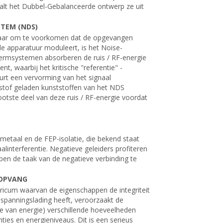
aalt het Dubbel-Gebalanceerde ontwerp ze uit
STEM (NDS)
 maar om te voorkomen dat de opgevangen
 de apparatuur moduleert, is het Noise-
hermsystemen absorberen de ruis / RF-energie
, waarbij het kritische "referentie" -
urt een vervorming van het signaal
stof geladen kunststoffen van het NDS
ootste deel van deze ruis / RF-energie voordat
 metaal en de FEP-isolatie, die bekend staat
alinterferentie. Negatieve geleiders profiteren
lpen de taak van de negatieve verbinding te
 OPVANG
ktricum waarvan de eigenschappen de integriteit
 spanningslading heeft, veroorzaakt de
ave van energie) verschillende hoeveelheden
nties en energieniveaus. Dit is een serieus