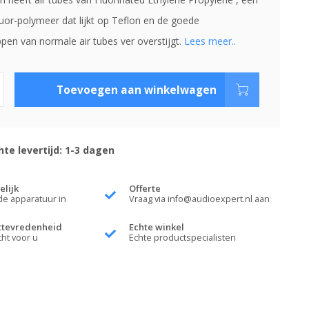
luor-polymeer dat lijkt op Teflon en de goede
pen van normale air tubes ver overstijgt.
Lees meer..
Toevoegen aan winkelwagen
te levertijd: 1-3 dagen
elijk
Offerte
de apparatuur in
Vraag via
info@audioexpert.nl
aan
ttevredenheid
Echte winkel
cht voor u
Echte productspecialisten