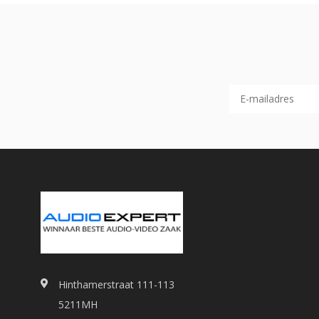
Hinthamerstraat 111-113
5211MH