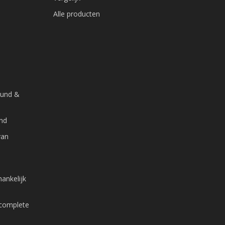
Alle producten
ound &
and
van
ankelijk
 complete