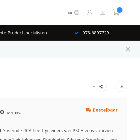
0
NL
hte Productspecialisten
073-6897729
00
Bestelbaar
Incl. btw
 Yosemite RCA heeft geleiders van PSC+ en is voorzien
n heeft air tubes van Fluorinated Ethylene Propylene , een