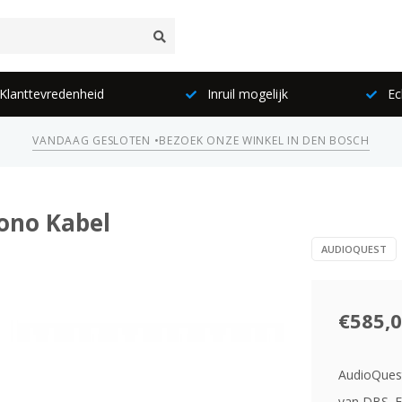
lanttevredenheid
Inruil mogelijk
Ec
VANDAAG GESLOTEN •
BEZOEK ONZE WINKEL IN DEN BOSCH
ono Kabel
AUDIOQUEST
€585,
AudioQuest
van DBS. E