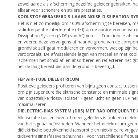
zowel aarde als afscherming dezelfde geleider gebruiken, h
elkaar voor schonere en stillere prestaties.
KOOLSTOF GEBASEERD 3-LAAGS NOISE-DISSIPATION SY
Het is niet zo moeilijk om 100% afscherming te bereiken,
radiofrequentie-interferentie (RFI) op de aardreferentie van
Dissipation System (NDS) van AQ vereist. Traditionele afsc
en voeren deze vervolgens af naar de grond van de component
grondvlak zelf gaat moduleren en vervormen, wat op zijn be
veroorzaakt. De afwisselende lagen van metaal en met kool
'schermen het schild af' en absorberen en reflecteren het gr
het de laag bereikt die aan de grond is bevestigd.
FEP AIR-TUBE DIËLEKTRICUM
Positieve geleiders profiteren van bijna geen contact tussen
om zijn superieure diëlektrische constante en minimale signa
van opzettelijke "lossy isolatie" - geen lucht en geen FEP he
maximaliseren.
DIELECTRIC-BIAS SYSTEM (DBS) MET RADIOFREQUENTE
Alle isolatie tussen twee of meer geleiders is ook een diële
van het signaal beïnvloeden. Wanneer het diëlektricum geen
diëlektrische betrokkenheid (absorptie en niet-lineaire vrijg
tijdsvertraging (faseverschuiving) ) voor verschillende freque