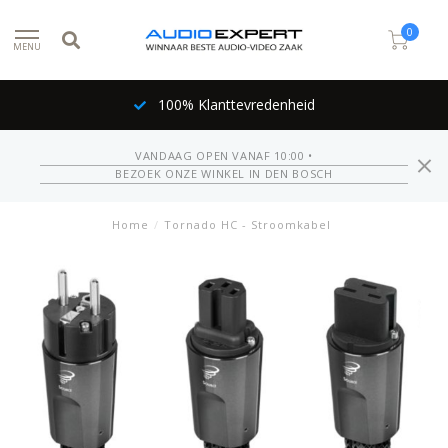
0
MENU
100% Klanttevredenheid
VANDAAG OPEN VANAF 10:00 •
BEZOEK ONZE WINKEL IN DEN BOSCH
Home
/
Tornado HC - Stroomkabel