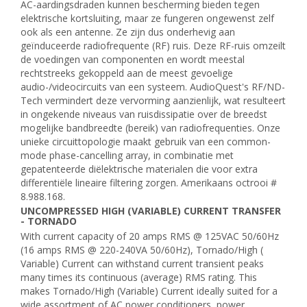
AC-aardingsdraden kunnen bescherming bieden tegen
elektrische kortsluiting, maar ze fungeren ongewenst zelf
ook als een antenne. Ze zijn dus onderhevig aan
geïnduceerde radiofrequente (RF) ruis. Deze RF-ruis omzeilt
de voedingen van componenten en wordt meestal
rechtstreeks gekoppeld aan de meest gevoelige
audio-/videocircuits van een systeem. AudioQuest's RF/ND-
Tech vermindert deze vervorming aanzienlijk, wat resulteert
in ongekende niveaus van ruisdissipatie over de breedst
mogelijke bandbreedte (bereik) van radiofrequenties. Onze
unieke circuittopologie maakt gebruik van een common-
mode phase-cancelling array, in combinatie met
gepatenteerde diëlektrische materialen die voor extra
differentiële lineaire filtering zorgen. Amerikaans octrooi #
8.988.168.
UNCOMPRESSED HIGH (VARIABLE) CURRENT TRANSFER
- TORNADO
With current capacity of 20 amps RMS @ 125VAC 50/60Hz
(16 amps RMS @ 220-240VA 50/60Hz), Tornado/High (
Variable) Current can withstand current transient peaks
many times its continuous (average) RMS rating. This
makes Tornado/High (Variable) Current ideally suited for a
wide assortment of AC power conditioners, power