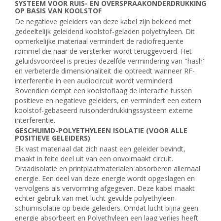
SYSTEEM VOOR RUIS- EN OVERSPRAAKONDERDRUKKING
OP BASIS VAN KOOLSTOF
De negatieve geleiders van deze kabel zijn bekleed met
gedeeltelijk geleidend koolstof-geladen polyethyleen. Dit
opmerkelijke materiaal vermindert de radiofrequente
rommel die naar de versterker wordt teruggevoerd. Het
geluidsvoordeel is precies dezelfde vermindering van "hash"
en verbeterde dimensionaliteit die optreedt wanneer RF-
interferentie in een audiocircuit wordt verminderd.
Bovendien dempt een koolstoflaag de interactie tussen
positieve en negatieve geleiders, en vermindert een extern
koolstof-gebaseerd ruisonderdrukkingssysteem externe
interferentie.
GESCHUIMD-POLYETHYLEEN ISOLATIE (VOOR ALLE
POSITIEVE GELEIDERS)
Elk vast materiaal dat zich naast een geleider bevindt,
maakt in feite deel uit van een onvolmaakt circuit.
Draadisolatie en printplaatmaterialen absorberen allemaal
energie. Een deel van deze energie wordt opgeslagen en
vervolgens als vervorming afgegeven. Deze kabel maakt
echter gebruik van met lucht gevulde polyethyleen-
schuimisolatie op beide geleiders. Omdat lucht bijna geen
energie absorbeert en Polyethyleen een laag verlies heeft