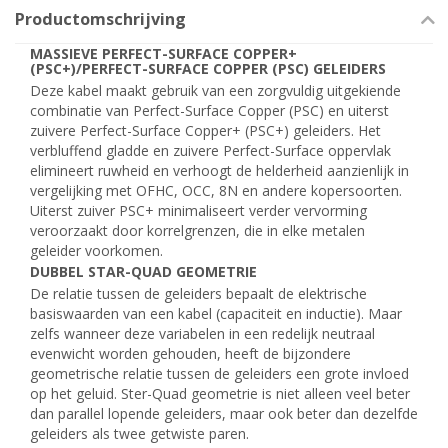
Productomschrijving
MASSIEVE PERFECT-SURFACE COPPER+
(PSC+)/PERFECT-SURFACE COPPER (PSC) GELEIDERS
Deze kabel maakt gebruik van een zorgvuldig uitgekiende
combinatie van Perfect-Surface Copper (PSC) en uiterst
zuivere Perfect-Surface Copper+ (PSC+) geleiders. Het
verbluffend gladde en zuivere Perfect-Surface oppervlak
elimineert ruwheid en verhoogt de helderheid aanzienlijk in
vergelijking met OFHC, OCC, 8N en andere kopersoorten.
Uiterst zuiver PSC+ minimaliseert verder vervorming
veroorzaakt door korrelgrenzen, die in elke metalen
geleider voorkomen.
DUBBEL STAR-QUAD GEOMETRIE
De relatie tussen de geleiders bepaalt de elektrische
basiswaarden van een kabel (capaciteit en inductie). Maar
zelfs wanneer deze variabelen in een redelijk neutraal
evenwicht worden gehouden, heeft de bijzondere
geometrische relatie tussen de geleiders een grote invloed
op het geluid. Ster-Quad geometrie is niet alleen veel beter
dan parallel lopende geleiders, maar ook beter dan dezelfde
geleiders als twee getwiste paren.