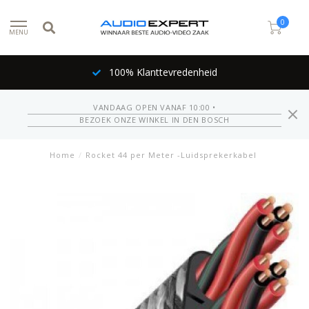
0
MENU
100% Klanttevredenheid
VANDAAG OPEN VANAF 10:00 •
BEZOEK ONZE WINKEL IN DEN BOSCH
Home
/
Rocket 44 per Meter -Luidsprekerkabel