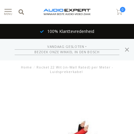
0
MENU
100% Klanttevredenheid
VANDAAG GESLOTEN •
BEZOEK ONZE WINKEL IN DEN BOSCH
Home
/
Rocket 22 Wit (in-Wall Rated) per Meter -
Luidsprekerkabel