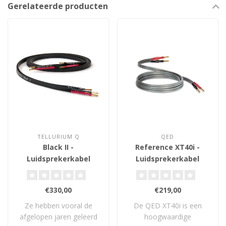
Gerelateerde producten
TELLURIUM Q
QED
Black II -
Reference XT40i -
Luidsprekerkabel
Luidsprekerkabel
€330,00
€219,00
Ze hebben vooral de
De QED XT40i is een
afgelopen jaren geleerd
hoogwaardige