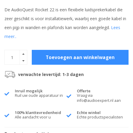
De AudioQuest Rocket 22 is een flexibele luidsprekerkabel die
zeer geschikt is voor installatiewerk, waarbij een goede kabel in
een pijp in wanden en plafonds kan worden aangelegd.
Lees
meer..
Toevoegen aan winkelwagen
verwachte levertijd: 1-3 dagen
Inruil mogelijk
Offerte
Ruil uw oude apparatuur in
Vraag via
info@audioexpert.nl
aan
100% klanttevredenheid
Echte winkel
Alle aandacht voor u
Echte productspecialisten