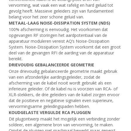
vervorming, wat vaak een wat rafelig en hard geluid tot
gevolg heeft. Massieve geleiders zijn van fundamenteel
belang voor het zeer schone geluid van.
METAAL-LAAG NOISE-DISSIPATION SYSTEM (NDS)
100% afscherming is eenvoudig. Het voorkomen dat
opgevangen RF storingen het aardpotentiaal van de
apparatuur moduleren vereist AQ’s Noise-Dissipation
System. Noise-Dissipation System voorkomt dat een groot
deel van de gevangen RFI de aarding van de apparatuur
bereikt.
DRIEVOUDIG GEBALANCEERDE GEOMETRIE
Onze drievoudig gebalanceerde geometrie maakt gebruik
van een afzonderlijke aardingsgeleider, zodat de
afscherming van de kabel nooit wordt gebruikt als een
inferieure geleider. Of de kabel nu is voorzien van RCA- of
XLR-stekkers, de drie geleiders van de kabel zorgen ervoor
dat de positieve en negatieve signalen even superieure,
vervormingsarme geleidingspaden hebben.
KOUDGELASTE VERGULDE RCA PLUGGEN
Dit plugontwerp maakt het mogelijk een verbinding zonder
soldeer, een algemene bron van vervorming, te maken.
Omdat de pluggen niet machinaal bewerkt maar geperst