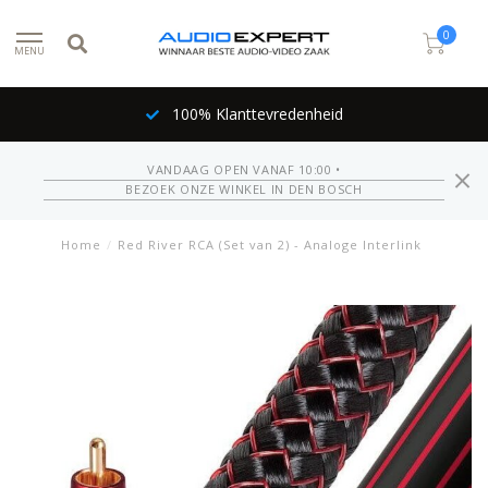
0
MENU
100% Klanttevredenheid
VANDAAG OPEN VANAF 10:00 •
BEZOEK ONZE WINKEL IN DEN BOSCH
Home
/
Red River RCA (Set van 2) - Analoge Interlink