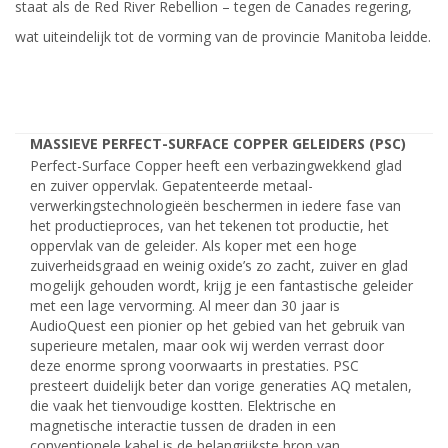
staat als de Red River Rebellion – tegen de Canades regering,
wat uiteindelijk tot de vorming van de provincie Manitoba leidde.
MASSIEVE PERFECT-SURFACE COPPER GELEIDERS (PSC)
Perfect-Surface Copper heeft een verbazingwekkend glad
en zuiver oppervlak. Gepatenteerde metaal-
verwerkingstechnologieën beschermen in iedere fase van
het productieproces, van het tekenen tot productie, het
oppervlak van de geleider. Als koper met een hoge
zuiverheidsgraad en weinig oxide’s zo zacht, zuiver en glad
mogelijk gehouden wordt, krijg je een fantastische geleider
met een lage vervorming. Al meer dan 30 jaar is
AudioQuest een pionier op het gebied van het gebruik van
superieure metalen, maar ook wij werden verrast door
deze enorme sprong voorwaarts in prestaties. PSC
presteert duidelijk beter dan vorige generaties AQ metalen,
die vaak het tienvoudige kostten. Elektrische en
magnetische interactie tussen de draden in een
conventionele kabel is de belangrijkste bron van