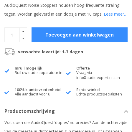
AudioQuest Noise Stoppers houden hoog-frequente straling
tegen. Worden geleverd in een doosje met 10 caps.
Lees meer..
Toevoegen aan winkelwagen
verwachte levertijd: 1-3 dagen
Inruil mogelijk
Offerte
Ruil uw oude apparatuur in
Vraag via
info@audioexpert.nl
aan
100% klanttevredenheid
Echte winkel
Alle aandacht voor u
Echte productspecialisten
Productomschrijving
Wat doen die AudioQuest ‘dopjes’ nu precies? Aan de achterzijde
van de meeste audiotoestellen zijn meerdere in- of uitgangen