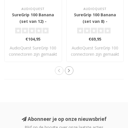
AUDIOQUEST
AUDIOQUEST
SureGrip 100 Banana
SureGrip 100 Banana
(set van 12) -
(set van 8) -
Luidsprekerconnector
Luidsprekerconnector
€104,95
€69,95
AudioQuest SureGrip 100
AudioQuest SureGrip 100
connectoren zijn gemaakt
connectoren zijn gemaakt
van berylli..
van berylli..
Abonneer je op onze nieuwsbrief
Blijf op de hoogte over onze laatste acties