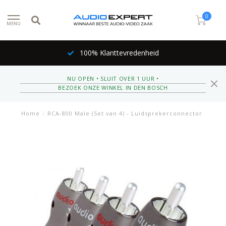
0
MENU
100% Klanttevredenheid
NU OPEN • SLUIT OVER 1 UUR •
BEZOEK ONZE WINKEL IN DEN BOSCH
Home
/
RCA-800 Male (Set van 4) - Luidsprekerconnector