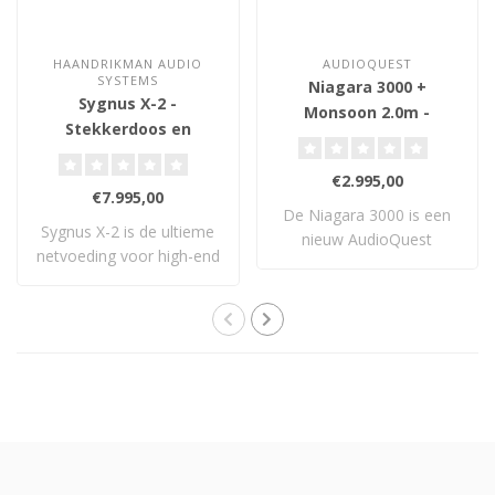
HAANDRIKMAN AUDIO
AUDIOQUEST
SYSTEMS
Niagara 3000 +
Sygnus X-2 -
Monsoon 2.0m -
Stekkerdoos en
Stekkerdoos en
Netfilter
Netfilter
€2.995,00
€7.995,00
De Niagara 3000 is een
Sygnus X-2 is de ultieme
nieuw AudioQuest
netvoeding voor high-end
netfilter dat ondank..
audio. Met..