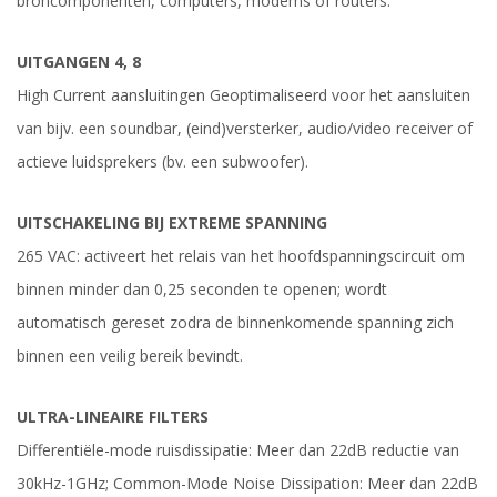
broncomponenten, computers, modems of routers.
UITGANGEN 4, 8
High Current aansluitingen Geoptimaliseerd voor het aansluiten
van bijv. een soundbar, (eind)versterker, audio/video receiver of
actieve luidsprekers (bv. een subwoofer).
UITSCHAKELING BIJ EXTREME SPANNING
265 VAC: activeert het relais van het hoofdspanningscircuit om
binnen minder dan 0,25 seconden te openen; wordt
automatisch gereset zodra de binnenkomende spanning zich
binnen een veilig bereik bevindt.
ULTRA-LINEAIRE FILTERS
Differentiële-mode ruisdissipatie: Meer dan 22dB reductie van
30kHz-1GHz; Common-Mode Noise Dissipation: Meer dan 22dB