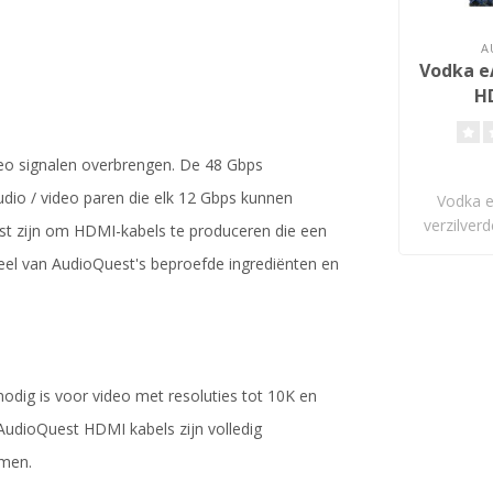
A
Vodka eA
H
eo signalen overbrengen. De 48 Gbps
io / video paren die elk 12 Gbps kunnen
Vodka 
verzilver
ist zijn om HDMI-kabels te produceren die een
el van AudioQuest's beproefde ingrediënten en
ig is voor video met resoluties tot 10K en
 AudioQuest HDMI kabels zijn volledig
rmen.