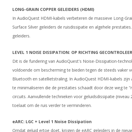
LONG-GRAIN COPPER GELEIDERS (HDMI)
In AudioQuest HDMI-kabels verbeteren de massieve Long-Grain
Surface Silver geleiders de ruisdissipatie en algehele prestatie
geleiders.
LEVEL 1 NOISE DISSIPATION: OP RICHTING GECONTROLEE
Dit is de fundering van AudioQuest's Noise-Dissipation-technol
voldoende om bescherming te bieden tegen de steeds vaker v
Bluetooth en satellietstraling. In AudioQuest HDMI-kabels zijn 
te minimaliseren die de prestaties schaadt door deze weg te "
circuits. Aanvullende technieken voor geluidsdissipatie (nivea
toelaat om de ruis verder te verminderen.
eARC: LGC + Level 1 Noise Dissipation
Omdat geluid ertoe doet, krijgen de eARC geleiders in de ni