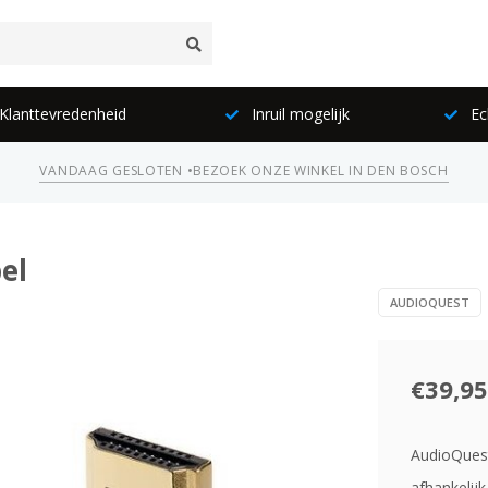
lanttevredenheid
Inruil mogelijk
Ec
VANDAAG GESLOTEN •
BEZOEK ONZE WINKEL IN DEN BOSCH
el
AUDIOQUEST
€39,95
AudioQuest 
afhankelij