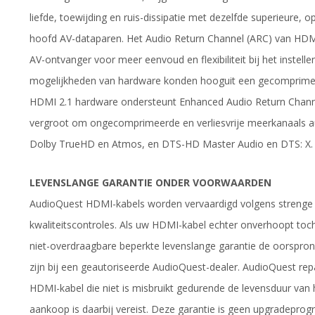
liefde, toewijding en ruis-dissipatie met dezelfde superieure, 
hoofd AV-dataparen. Het Audio Return Channel (ARC) van HDMI
AV-ontvanger voor meer eenvoud en flexibiliteit bij het instel
mogelijkheden van hardware konden hooguit een gecomprimee
HDMI 2.1 hardware ondersteunt Enhanced Audio Return Channe
vergroot om ongecomprimeerde en verliesvrije meerkanaals aud
Dolby TrueHD en Atmos, en DTS-HD Master Audio en DTS: X.
LEVENSLANGE GARANTIE ONDER VOORWAARDEN
AudioQuest HDMI-kabels worden vervaardigd volgens strenge
kwaliteitscontroles. Als uw HDMI-kabel echter onverhoopt toch
niet-overdraagbare beperkte levenslange garantie de oorspronk
zijn bij een geautoriseerde AudioQuest-dealer. AudioQuest repa
HDMI-kabel die niet is misbruikt gedurende de levensduur van 
aankoop is daarbij vereist. Deze garantie is geen upgradepr