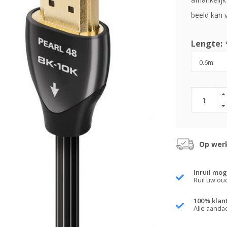
beeld kan 
Lengte:
Op werk
Inruil mog
Ruil uw ou
100% klan
Alle aanda