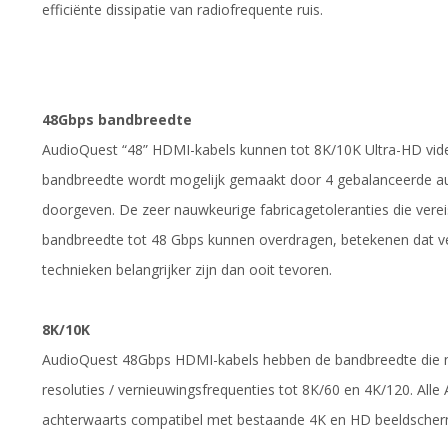
efficiënte dissipatie van radiofrequente ruis.
48Gbps bandbreedte
AudioQuest “48” HDMI-kabels kunnen tot 8K/10K Ultra-HD vid
bandbreedte wordt mogelijk gemaakt door 4 gebalanceerde aud
doorgeven. De zeer nauwkeurige fabricagetoleranties die vere
bandbreedte tot 48 Gbps kunnen overdragen, betekenen dat ve
technieken belangrijker zijn dan ooit tevoren.
8K/10K
AudioQuest 48Gbps HDMI-kabels hebben de bandbreedte die nod
resoluties / vernieuwingsfrequenties tot 8K/60 en 4K/120. Alle
achterwaarts compatibel met bestaande 4K en HD beeldsche