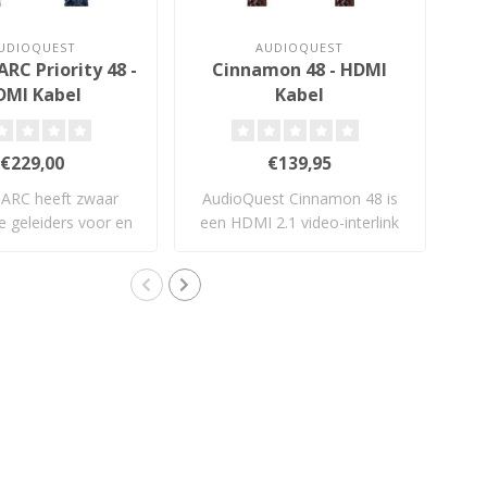
UDIOQUEST
AUDIOQUEST
RC Priority 48 -
Cinnamon 48 - HDMI
Ca
DMI Kabel
Kabel
€229,00
€139,95
eARC heeft zwaar
AudioQuest Cinnamon 48 is
de geleiders voor en
een HDMI 2.1 video-interlink
ri
audio e..
die e..