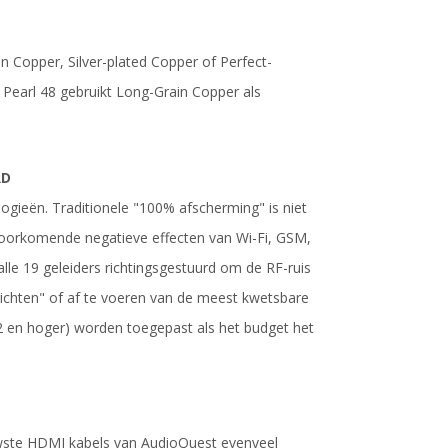
 Copper, Silver-plated Copper of Perfect-
s. Pearl 48 gebruikt Long-Grain Copper als
RD
ogieën. Traditionele "100% afscherming" is niet
oorkomende negatieve effecten van Wi-Fi, GSM,
alle 19 geleiders richtingsgestuurd om de RF-ruis
richten" of af te voeren van de meest kwetsbare
u 2 en hoger) worden toegepast als het budget het
euwste HDMI kabels van AudioQuest evenveel