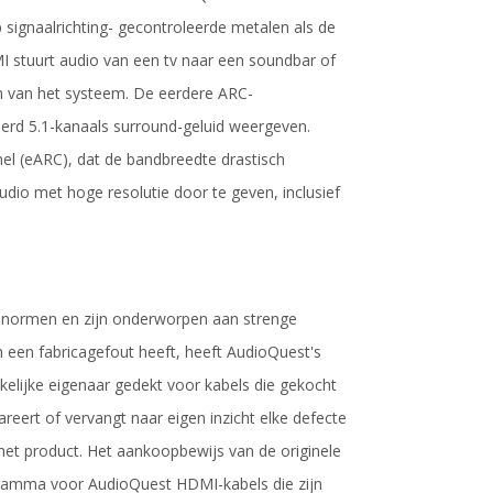
op signaalrichting- gecontroleerde metalen als de
 stuurt audio van een tv naar een soundbar of
len van het systeem. De eerdere ARC-
rd 5.1-kanaals surround-geluid weergeven.
l (eARC), dat de bandbreedte drastisch
io met hoge resolutie door te geven, inclusief
 normen en zijn onderworpen aan strenge
 een fabricagefout heeft, heeft AudioQuest's
elijke eigenaar gedekt voor kabels die gekocht
reert of vervangt naar eigen inzicht elke defecte
het product. Het aankoopbewijs van de originele
ogramma voor AudioQuest HDMI-kabels die zijn