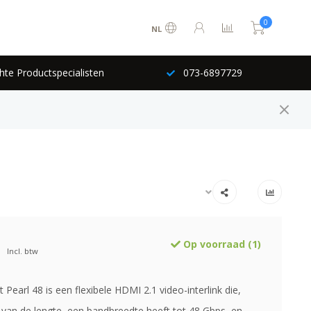
0
NL
hte Productspecialisten
073-6897729
Op voorraad (1)
Incl. btw
Pearl 48 is een flexibele HDMI 2.1 video-interlink die,
k van de lengte, een bandbreedte heeft tot 48 Gbps, en