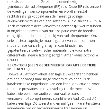
ook als een antenne. Ze zijn dus onderhevig aan
geïnduceerde radiofrequente (RF) ruis. Deze RF-ruis omzeilt
de voedingen van componenten en wordt meestal
rechtstreeks gekoppeld aan de meest gevoelige
audio-/videocircuits van een systeem. AudioQuest's RF/ND-
Tech vermindert deze vervorming aanzienlijk, wat resulteert
in ongekende niveaus van ruisdissipatie over de breedst
mogelijke bandbreedte (bereik) van radiofrequenties. Onze
unieke circuittopologie maakt gebruik van een common-
mode phase-cancelling array, in combinatie met
gepatenteerde diëlektrische materialen die voor extra
differentiële lineaire filtering zorgen. Amerikaans octrooi #
8.988.168.
ZERO-TECH (GEEN GEDEFINIEERDE KARAKTERISTIEKE
IMPEDANTIE)
Hoewel AC-stroomkabels een lage DC-weerstand hebben
om aan de vraag naar hoge stroom te voldoen, is de
karakteristieke impedantie van een kabel ook cruciaal voor
optimale prestaties. In tegenstelling tot de meeste AC-
kabels die een door audio veroorzaakte transiënt
vernauwen of comprimeren, combineren AudioQuest AC-
kabels een lage DC-weerstand en nul (geen) karakteristieke
impedantie om ongecomprimeerde transiënten op