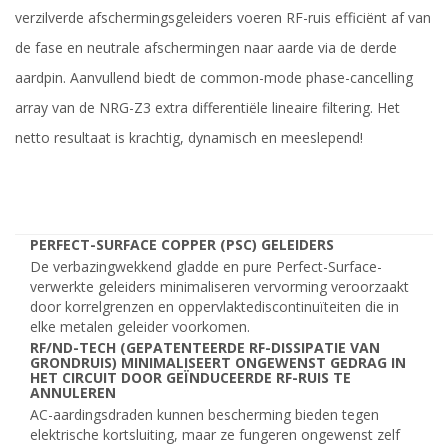
verzilverde afschermingsgeleiders voeren RF-ruis efficiënt af van
de fase en neutrale afschermingen naar aarde via de derde
aardpin. Aanvullend biedt de common-mode phase-cancelling
array van de NRG-Z3 extra differentiële lineaire filtering. Het
netto resultaat is krachtig, dynamisch en meeslepend!
PERFECT-SURFACE COPPER (PSC) GELEIDERS
De verbazingwekkend gladde en pure Perfect-Surface-
verwerkte geleiders minimaliseren vervorming veroorzaakt
door korrelgrenzen en oppervlaktediscontinuïteiten die in
elke metalen geleider voorkomen.
RF/ND-TECH (GEPATENTEERDE RF-DISSIPATIE VAN
GRONDRUIS) MINIMALISEERT ONGEWENST GEDRAG IN
HET CIRCUIT DOOR GEÏNDUCEERDE RF-RUIS TE
ANNULEREN
AC-aardingsdraden kunnen bescherming bieden tegen
elektrische kortsluiting, maar ze fungeren ongewenst zelf