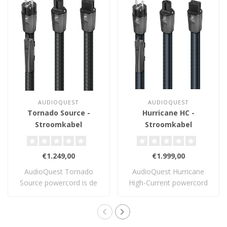
AUDIOQUEST
AUDIOQUEST
Tornado Source -
Hurricane HC -
Stroomkabel
Stroomkabel
€1.249,00
€1.999,00
AudioQuest Tornado
AudioQuest Hurricane
Source powercord is de
High-Current powercord
goedkopere variant..
is geschikt voor..