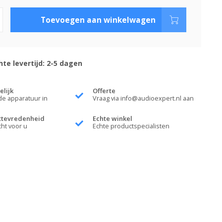
Toevoegen aan winkelwagen
te levertijd: 2-5 dagen
elijk
Offerte
de apparatuur in
Vraag via
info@audioexpert.nl
aan
ttevredenheid
Echte winkel
cht voor u
Echte productspecialisten