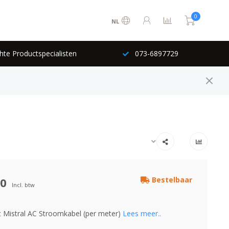
0
NL
hte Productspecialisten
073-6897729
00
Bestelbaar
Incl. btw
 Mistral AC Stroomkabel (per meter)
Lees meer..