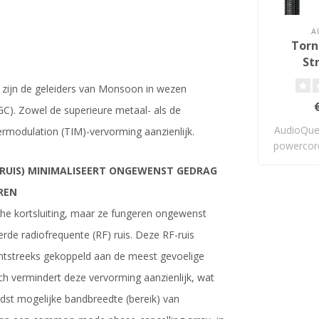
A
Torn
St
S
 zijn de geleiders van Monsoon in wezen
GC). Zowel de superieure metaal- als de
AudioQue
rmodulation (TIM)-vervorming aanzienlijk.
powercor
DRUIS) MINIMALISEERT ONGEWENST GEDRAG
REN
he kortsluiting, maar ze fungeren ongewenst
rde radiofrequente (RF) ruis. Deze RF-ruis
tstreeks gekoppeld aan de meest gevoelige
h vermindert deze vervorming aanzienlijk, wat
edst mogelijke bandbreedte (bereik) van