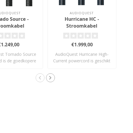
UDIOQUEST
AUDIOQUEST
ado Source -
Hurricane HC -
roomkabel
Stroomkabel
€1.249,00
€1.999,00
st Tornado Source
AudioQuest Hurricane High-
Aud
d is de goedkopere
Current powercord is geschikt
po
variant..
voor..