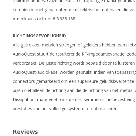
radiofrequenties. Onze unieke circuittopologie maakt gebruik
combinatie met gepatenteerde diëlektrische materialen die voor e
Amerikaans octrooi # 8.988.168.
RICHTINGSGEVOELIGHEID
Alle getrokken metalen strengen of geleiders hebben een niet-
AudioQuest stuurt de resulterende RF-impedantievariatie, zod
veroorzaakt. De juiste richting wordt bepaald door te luisteren 
AudioQuest-audiokabel worden gebruikt. Indien van toepassing w
connectors gemarkeerd om een superieure geluidskwaliteit te
pijlen niet alleen de richting aan die de richting van het metaa
Dissipation, maar geeft ook de niet-symmetrische bevestigi
prestaties van het volledige systeem te optimaliseren.
Reviews