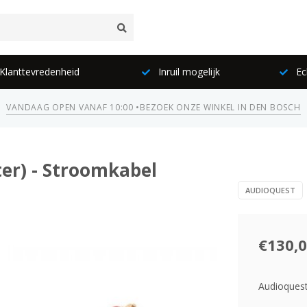
lanttevredenheid
Inruil mogelijk
Ec
VANDAAG OPEN VANAF 10:00 •
BEZOEK ONZE WINKEL IN DEN BOSCH
er) - Stroomkabel
AUDIOQUEST
€130,
Audioquest