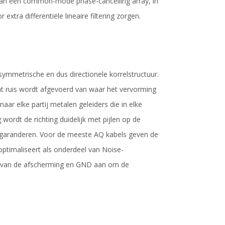
 van een common-mode phase-cancelling array, in
xtra differentiële lineaire filtering zorgen.
symmetrische en dus directionele korrelstructuur.
at ruis wordt afgevoerd van waar het vervorming
naar elke partij metalen geleiders die in elke
ordt de richting duidelijk met pijlen op de
 garanderen. Voor de meeste AQ kabels geven de
l optimaliseert als onderdeel van Noise-
ng van de afscherming en GND aan om de