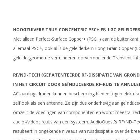
HOOGZUIVERE TRUE-CONCENTRIC PSC+ EN LGC GELEIDER
Met alleen Perfect-Surface Copper+ (PSC+) aan de buitenkant,
allemaal PSC+, ook al is de geleiderkern Long-Grain Copper (L
geleidergeometrie verminderen oorvermoeiende Transient Inte
RF/ND-TECH (GEPATENTEERDE RF-DISSIPATIE VAN GRON
IN HET CIRCUIT DOOR GEÏNDUCEERDE RF-RUIS TE ANNULE
AC-aardingsdraden kunnen bescherming bieden tegen elektrisc
zelf ook als een antenne. Ze zijn dus onderhevig aan geïnducee
omzeilt de voedingen van componenten en wordt meestal rech
audio-/videocircuits van een systeem. AudioQuest's RF/ND-Tec
resulteert in ongekende niveaus van ruisdissipatie over de bre