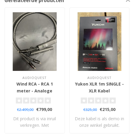
Gerelateerde producten
AUDIOQUEST
AUDIOQUEST
Wind RCA - RCA 1
Yukon XLR 1m SINGLE -
meter - Analoge
XLR Kabel
Interlink
€799,00
€215,00
€2.499,00
€325,00
Dit product is via inruil
Deze kabel is als demo in
verkregen. Met
onze winkel gebruikt.
levenslange garanti..
Wordt geleve..