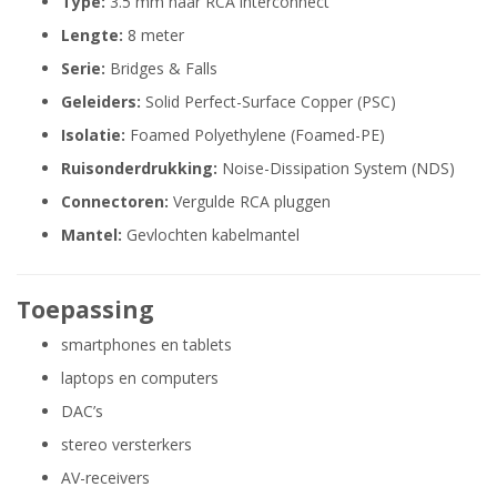
Type:
3.5 mm naar RCA interconnect
Lengte:
8 meter
Serie:
Bridges & Falls
Geleiders:
Solid Perfect-Surface Copper (PSC)
Isolatie:
Foamed Polyethylene (Foamed-PE)
Ruisonderdrukking:
Noise-Dissipation System (NDS)
Connectoren:
Vergulde RCA pluggen
Mantel:
Gevlochten kabelmantel
Toepassing
smartphones en tablets
laptops en computers
DAC’s
stereo versterkers
AV-receivers