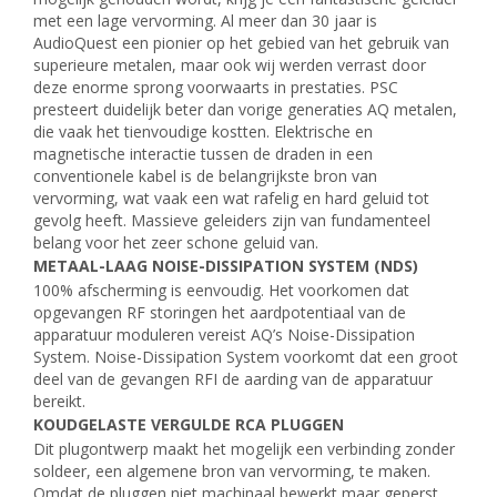
met een lage vervorming. Al meer dan 30 jaar is
AudioQuest een pionier op het gebied van het gebruik van
superieure metalen, maar ook wij werden verrast door
deze enorme sprong voorwaarts in prestaties. PSC
presteert duidelijk beter dan vorige generaties AQ metalen,
die vaak het tienvoudige kostten. Elektrische en
magnetische interactie tussen de draden in een
conventionele kabel is de belangrijkste bron van
vervorming, wat vaak een wat rafelig en hard geluid tot
gevolg heeft. Massieve geleiders zijn van fundamenteel
belang voor het zeer schone geluid van.
METAAL-LAAG NOISE-DISSIPATION SYSTEM (NDS)
100% afscherming is eenvoudig. Het voorkomen dat
opgevangen RF storingen het aardpotentiaal van de
apparatuur moduleren vereist AQ’s Noise-Dissipation
System. Noise-Dissipation System voorkomt dat een groot
deel van de gevangen RFI de aarding van de apparatuur
bereikt.
KOUDGELASTE VERGULDE RCA PLUGGEN
Dit plugontwerp maakt het mogelijk een verbinding zonder
soldeer, een algemene bron van vervorming, te maken.
Omdat de pluggen niet machinaal bewerkt maar geperst