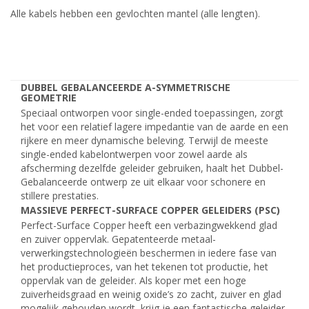
Alle kabels hebben een gevlochten mantel (alle lengten).
DUBBEL GEBALANCEERDE A-SYMMETRISCHE
GEOMETRIE
Speciaal ontworpen voor single-ended toepassingen, zorgt
het voor een relatief lagere impedantie van de aarde en een
rijkere en meer dynamische beleving. Terwijl de meeste
single-ended kabelontwerpen voor zowel aarde als
afscherming dezelfde geleider gebruiken, haalt het Dubbel-
Gebalanceerde ontwerp ze uit elkaar voor schonere en
stillere prestaties.
MASSIEVE PERFECT-SURFACE COPPER GELEIDERS (PSC)
Perfect-Surface Copper heeft een verbazingwekkend glad
en zuiver oppervlak. Gepatenteerde metaal-
verwerkingstechnologieën beschermen in iedere fase van
het productieproces, van het tekenen tot productie, het
oppervlak van de geleider. Als koper met een hoge
zuiverheidsgraad en weinig oxide’s zo zacht, zuiver en glad
mogelijk gehouden wordt, krijg je een fantastische geleider