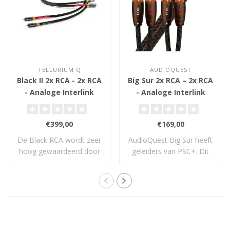
TELLURIUM Q
AUDIOQUEST
Black II 2x RCA - 2x RCA
Big Sur 2x RCA – 2x RCA
- Analoge Interlink
- Analoge Interlink
€399,00
€169,00
De Black RCA wordt zeer
AudioQuest Big Sur heeft
hoog gewaardeerd door
geleiders van PSC+. Dit
mensen die hem..
koper is no..