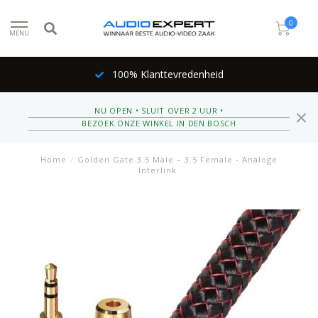
0
MENU
100% Klanttevredenheid
NU OPEN • SLUIT OVER 2 UUR •
BEZOEK ONZE WINKEL IN DEN BOSCH
Home
/
Golden Gate 3.5 Male – 3.5 Female - Analoge
Interlink